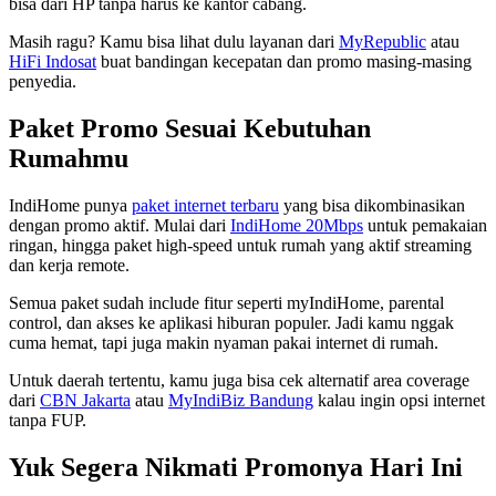
bisa dari HP tanpa harus ke kantor cabang.
Masih ragu? Kamu bisa lihat dulu layanan dari
MyRepublic
atau
HiFi Indosat
buat bandingan kecepatan dan promo masing-masing
penyedia.
Paket Promo Sesuai Kebutuhan
Rumahmu
IndiHome punya
paket internet terbaru
yang bisa dikombinasikan
dengan promo aktif. Mulai dari
IndiHome 20Mbps
untuk pemakaian
ringan, hingga paket high-speed untuk rumah yang aktif streaming
dan kerja remote.
Semua paket sudah include fitur seperti myIndiHome, parental
control, dan akses ke aplikasi hiburan populer. Jadi kamu nggak
cuma hemat, tapi juga makin nyaman pakai internet di rumah.
Untuk daerah tertentu, kamu juga bisa cek alternatif area coverage
dari
CBN Jakarta
atau
MyIndiBiz Bandung
kalau ingin opsi internet
tanpa FUP.
Yuk Segera Nikmati Promonya Hari Ini