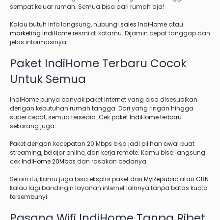
sempat keluar rumah. Semua bisa dari rumah aja!
Kalau butuh info langsung, hubungi
sales IndiHome
atau
marketing IndiHome
resmi di kotamu. Dijamin cepat tanggap dan
jelas informasinya.
Paket IndiHome Terbaru Cocok
Untuk Semua
IndiHome punya banyak paket internet yang bisa disesuaikan
dengan kebutuhan rumah tangga. Dari yang ringan hingga
super cepat, semua tersedia. Cek
paket IndiHome terbaru
sekarang juga.
Paket dengan kecepatan 20 Mbps bisa jadi pilihan awal buat
streaming, belajar online, dan kerja remote. Kamu bisa langsung
cek
IndiHome 20Mbps
dan rasakan bedanya.
Selain itu, kamu juga bisa eksplor paket dari
MyRepublic
atau
CBN
kalau lagi bandingin layanan internet lainnya tanpa batas kuota
tersembunyi.
Pasang Wifi IndiHome Tanpa Ribet