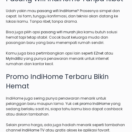
Udah yakin mau
pasang wifi IndiHome
? Prosesnya simpel dan
cepat. Isi form, tunggu konfirmasi, dan teknisi akan datang ke
lokasi kamu. Tanpa ribet, tanpa drama.
Bisa juga pilih opsi
pasang wifi murah
jika kamu butuh solusi
hemat tapi tetap stabil. Cocok buat keluarga muda dan
pasangan baru yang baru menempati rumah sendiri.
Kamu juga bisa pertimbangkan opsi lain seperti
EZnet
atau
MyIndiBiz
yang punya penawaran menarik untuk internet
rumahan dan kantor kecil.
Promo IndiHome Terbaru Bikin
Hemat
IndiHome juga sering punya penawaran menarik untuk
pelanggan baru maupun lama. Yuk cek
promo IndiHome
yang
sedang berlaku saat ini, siapa tahu kamu bisa dapat cashback
atau diskon tambahan.
Selain promo harga, ada juga hadiah menarik seperti tambahan
channel
IndiHome TV
atau gratis akses ke aplikasi favorit.