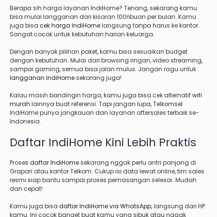
Berapa sih harga layanan IndiHome? Tenang, sekarang kamu
bisa mulai langganan dari kisaran 100ribuan per bulan. Kamu
juga bisa
cek harga IndiHome
langsung tanpa harus ke kantor.
Sangat cocok untuk kebutuhan harian keluarga.
Dengan banyak pilihan paket, kamu bisa sesuaikan budget
dengan kebutuhan. Mulai dari browsing ringan, video streaming,
sampai gaming, semua bisa jalan mulus. Jangan ragu untuk
langganan IndiHome
sekarang juga!
Kalau masih bandingin harga, kamu juga bisa cek alternatif
wifi
murah
lainnya buat referensi. Tapi jangan lupa, Telkomsel
IndiHome punya jangkauan dan layanan aftersales terbaik se-
Indonesia.
Daftar IndiHome Kini Lebih Praktis
Proses
daftar IndiHome
sekarang nggak perlu antri panjang di
Grapari atau kantor Telkom. Cukup isi data lewat online, tim sales
resmi siap bantu sampai proses pemasangan selesai. Mudah
dan cepat!
Kamu juga bisa
daftar IndiHome via WhatsApp
, langsung dari HP
kamu. Ini cocok banget buat kamu yang sibuk atau nggak