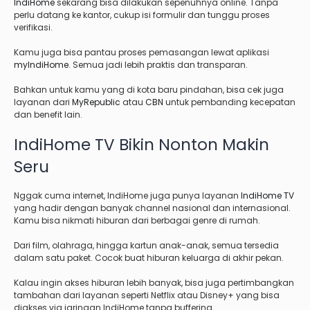
IndiHome
sekarang bisa dilakukan sepenuhnya online. Tanpa
perlu datang ke kantor, cukup isi formulir dan tunggu proses
verifikasi.
Kamu juga bisa pantau proses pemasangan lewat aplikasi
myIndiHome
. Semua jadi lebih praktis dan transparan.
Bahkan untuk kamu yang di kota baru pindahan, bisa cek juga
layanan dari
MyRepublic
atau
CBN
untuk pembanding kecepatan
dan benefit lain.
IndiHome TV Bikin Nonton Makin
Seru
Nggak cuma internet, IndiHome juga punya layanan
IndiHome TV
yang hadir dengan banyak channel nasional dan internasional.
Kamu bisa nikmati hiburan dari berbagai genre di rumah.
Dari film, olahraga, hingga kartun anak-anak, semua tersedia
dalam satu paket. Cocok buat hiburan keluarga di akhir pekan.
Kalau ingin akses hiburan lebih banyak, bisa juga pertimbangkan
tambahan dari layanan seperti Netflix atau Disney+ yang bisa
diakses via jaringan IndiHome tanpa buffering.