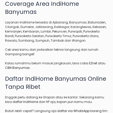
Coverage Area IndiHome
Banyumas
Layanan IndiHome tersedia di Ajibarang, Banyumas, Baturraden,
Cilongok, Gumelar, Jatilawang, Kalibagor, Karanglewas, Kebasen,
Kemranjen, Kembaran, Lumbir, Pekuncen, Purwojati, Purwokerto
Barat, Purwokerto Selatan, Purwokerto Timur, Purwokerto Utara,
Rawalo, Sumbang, Sumpiuh, Tambak dan Wangon.
Cek area kamu dan jadwalkan teknisi langsung dari rumah.
Gampang banget!
Kalau rumahmu belum masuk jangkauan, bisa coba
EZnet
atau
CBN Banyumas
.
Daftar IndiHome Banyumas Online
Tanpa Ribet
Enggak perlu datang ke Grapari atau ke kantor. Sekarang kamu
bisa
daftar IndiHome
dari HP aja, kapan pun kamu mau.
Butuh lebih cepat? Langsung aja
daftar via WhatsApp
bareng tim