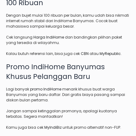
100 Ribuan
Dengan bujet mulai 100 ribuan per bulan, kamu udah bisa nikmati
internet rumah stabil dari IndiHome Banyumas. Cocok buat
mahasiswa sampai keluarga besar.
Cek langsung
Harga IndiHome
dan bandingkan pilihan paket
yang tersedia di wilayahmu.
Kalau butuh referensi lain, bisa juga cek
CBN
atau
MyRepublic
.
Promo IndiHome Banyumas
Khusus Pelanggan Baru
Lagi banyak
promo IndiHome
menarik khusus buat warga
Banyumas yang baru daftar. Dari gratis biaya pasang sampai
diskon bulan pertama.
Jangan sampai ketinggalan promonya, apalagi kuotanya
terbatas. Segera manfaatkan!
Kamu juga bisa cek
MyIndiBiz
untuk promo alternatif non-FUP.