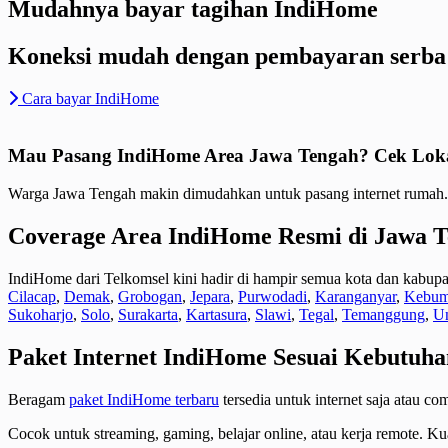
Mudahnya bayar tagihan IndiHome
Koneksi mudah dengan pembayaran serba
Cara bayar IndiHome
Mau Pasang IndiHome Area Jawa Tengah? Cek Lokasi
Warga Jawa Tengah makin dimudahkan untuk pasang internet rumah
Coverage Area IndiHome Resmi di Jawa 
IndiHome dari Telkomsel kini hadir di hampir semua kota dan kabup
Cilacap
,
Demak
,
Grobogan
,
Jepara
,
Purwodadi
,
Karanganyar
,
Kebu
Sukoharjo
,
Solo
,
Surakarta
,
Kartasura
,
Slawi
,
Tegal
,
Temanggung
,
U
Paket Internet IndiHome Sesuai Kebutuha
Beragam
paket IndiHome terbaru
tersedia untuk internet saja atau co
Cocok untuk streaming, gaming, belajar online, atau kerja remote. Kua