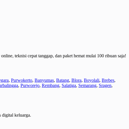
 online, teknisi cepat tanggap, dan paket hemat mulai 100 ribuan saja!
egara
,
Purwokerto
,
Banyumas
,
Batang
,
Blora
,
Boyolali
,
Brebes
,
urbalingga
,
Purworejo
,
Rembang
,
Salatiga
,
Semarang
,
Sragen
,
 digital keluarga.