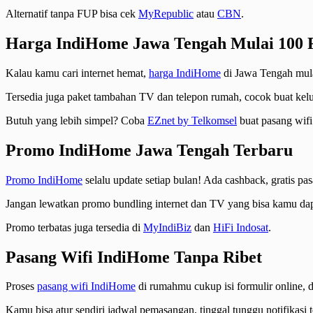
Alternatif tanpa FUP bisa cek
MyRepublic
atau
CBN
.
Harga IndiHome Jawa Tengah Mulai 100 
Kalau kamu cari internet hemat,
harga IndiHome
di Jawa Tengah mulai
Tersedia juga paket tambahan TV dan telepon rumah, cocok buat kel
Butuh yang lebih simpel? Coba
EZnet by Telkomsel
buat pasang wifi 
Promo IndiHome Jawa Tengah Terbaru
Promo IndiHome
selalu update setiap bulan! Ada cashback, gratis p
Jangan lewatkan promo bundling internet dan TV yang bisa kamu dapa
Promo terbatas juga tersedia di
MyIndiBiz
dan
HiFi Indosat
.
Pasang Wifi IndiHome Tanpa Ribet
Proses
pasang wifi IndiHome
di rumahmu cukup isi formulir online, d
Kamu bisa atur sendiri jadwal pemasangan, tinggal tunggu notifikasi t