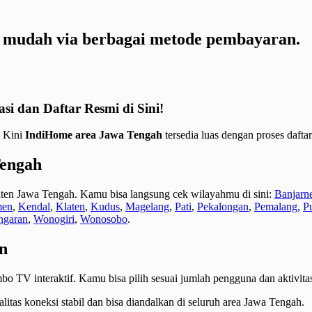
 mudah via berbagai metode pembayaran.
 dan Daftar Resmi di Sini!
. Kini
IndiHome area Jawa Tengah
tersedia luas dengan proses daftar
Tengah
aten Jawa Tengah. Kamu bisa langsung cek wilayahmu di sini:
Banjarn
men
,
Kendal
,
Klaten
,
Kudus
,
Magelang
,
Pati
,
Pekalongan
,
Pemalang
,
P
ngaran
,
Wonogiri
,
Wonosobo
.
n
mbo TV interaktif. Kamu bisa pilih sesuai jumlah pengguna dan aktivitas
litas koneksi stabil dan bisa diandalkan di seluruh area Jawa Tengah.