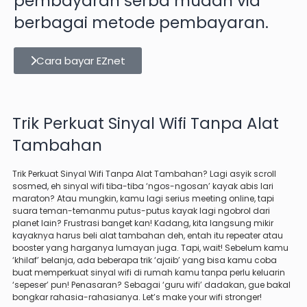
pembayaran serba mudah via
berbagai metode pembayaran.
Cara bayar EZnet
Trik Perkuat Sinyal Wifi Tanpa Alat
Tambahan
Trik Perkuat Sinyal Wifi Tanpa Alat Tambahan? Lagi asyik scroll
sosmed, eh sinyal wifi tiba-tiba ‘ngos-ngosan’ kayak abis lari
maraton? Atau mungkin, kamu lagi serius meeting online, tapi
suara teman-temanmu putus-putus kayak lagi ngobrol dari
planet lain? Frustrasi banget kan! Kadang, kita langsung mikir
kayaknya harus beli alat tambahan deh, entah itu repeater atau
booster yang harganya lumayan juga. Tapi, wait! Sebelum kamu
‘khilaf’ belanja, ada beberapa trik ‘ajaib’ yang bisa kamu coba
buat memperkuat sinyal wifi di rumah kamu tanpa perlu keluarin
‘sepeser’ pun! Penasaran? Sebagai ‘guru wifi’ dadakan, gue bakal
bongkar rahasia-rahasianya. Let’s make your wifi stronger!