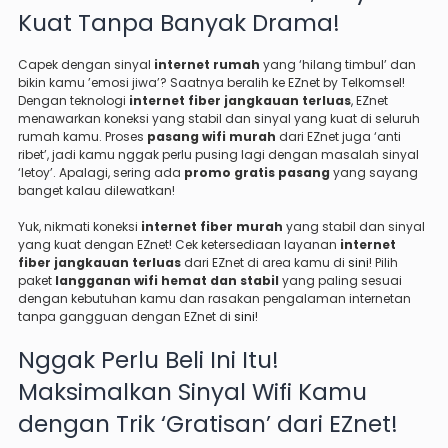
Kuat Tanpa Banyak Drama!
Capek dengan sinyal
internet rumah
yang ‘hilang timbul’ dan
bikin kamu ’emosi jiwa’? Saatnya beralih ke EZnet by Telkomsel!
Dengan teknologi
internet fiber jangkauan terluas
, EZnet
menawarkan koneksi yang stabil dan sinyal yang kuat di seluruh
rumah kamu. Proses
pasang wifi murah
dari EZnet juga ‘anti
ribet’, jadi kamu nggak perlu pusing lagi dengan masalah sinyal
‘letoy’. Apalagi, sering ada
promo gratis pasang
yang sayang
banget kalau dilewatkan!
Yuk, nikmati koneksi
internet fiber murah
yang stabil dan sinyal
yang kuat dengan EZnet! Cek ketersediaan layanan
internet
fiber jangkauan terluas
dari EZnet di area kamu di
sini
! Pilih
paket
langganan wifi hemat dan stabil
yang paling sesuai
dengan kebutuhan kamu dan rasakan pengalaman internetan
tanpa gangguan dengan EZnet di
sini
!
Nggak Perlu Beli Ini Itu!
Maksimalkan Sinyal Wifi Kamu
dengan Trik ‘Gratisan’ dari EZnet!