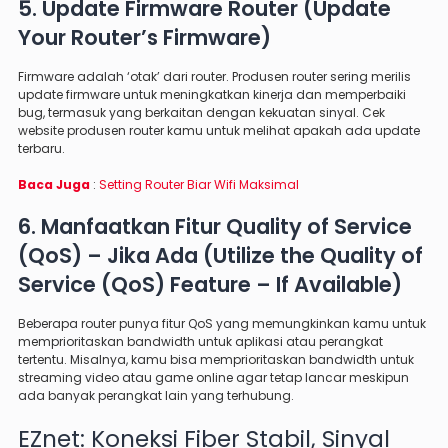
5. Update Firmware Router (Update
Your Router’s Firmware)
Firmware adalah ‘otak’ dari router. Produsen router sering merilis
update firmware untuk meningkatkan kinerja dan memperbaiki
bug, termasuk yang berkaitan dengan kekuatan sinyal. Cek
website produsen router kamu untuk melihat apakah ada update
terbaru.
Baca Juga
:
Setting Router Biar Wifi Maksimal
6. Manfaatkan Fitur Quality of Service
(QoS) – Jika Ada (Utilize the Quality of
Service (QoS) Feature – If Available)
Beberapa router punya fitur QoS yang memungkinkan kamu untuk
memprioritaskan bandwidth untuk aplikasi atau perangkat
tertentu. Misalnya, kamu bisa memprioritaskan bandwidth untuk
streaming video atau game online agar tetap lancar meskipun
ada banyak perangkat lain yang terhubung.
EZnet: Koneksi Fiber Stabil, Sinyal