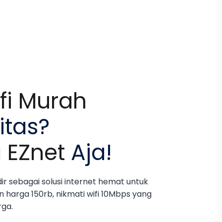
fi Murah
itas?
 EZnet
Aja!
ir sebagai solusi internet hemat untuk
harga 150rb, nikmati wifi 10Mbps yang
rga.