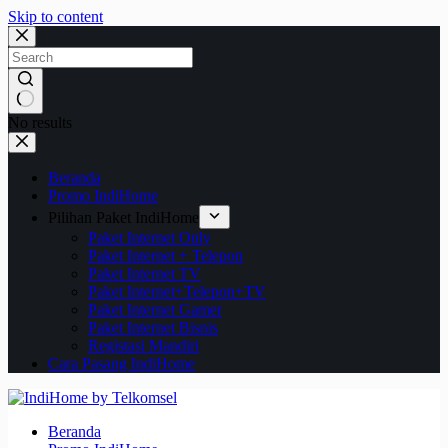
Skip to content
No results
Beranda
Promo IndiHome
Pilihan Paket IndiHome
Paket Internet Only
Paket Internet + Telepon
Paket Internet TV
Paket Internet+Telepon+TV
Paket Internet Gamer
Paket Internet Bisnis
Registasi Mandiri
Cara Pasang IndiHome
Beranda