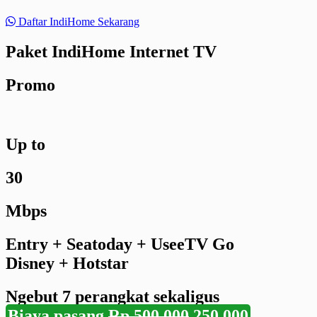
Daftar IndiHome Sekarang
Paket IndiHome Internet TV
Promo
Up to
30
Mbps
Entry + Seatoday + UseeTV Go
Disney + Hotstar
Ngebut
7 perangkat
sekaligus
Biaya pasang
Rp 500.000
250.000