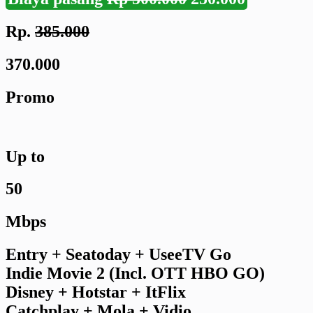
Rp.
385.000
370.000
Promo
Up to
50
Mbps
Entry + Seatoday + UseeTV Go
Indie Movie 2 (Incl. OTT HBO GO)
Disney + Hotstar + ItFlix
Catchplay + Mola + Vidio