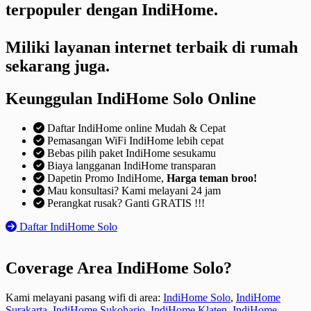
terpopuler dengan IndiHome.
Miliki layanan internet terbaik di rumah
sekarang juga.
Keunggulan IndiHome Solo Online
Daftar IndiHome online Mudah & Cepat
Pemasangan WiFi IndiHome lebih cepat
Bebas pilih paket IndiHome sesukamu
Biaya langganan IndiHome transparan
Dapetin Promo IndiHome,
Harga teman broo!
Mau konsultasi? Kami melayani 24 jam
Perangkat rusak? Ganti GRATIS !!!
Daftar IndiHome Solo
Coverage Area IndiHome Solo?
Kami melayani pasang wifi di area:
IndiHome Solo
,
IndiHome
Surakarta
,
IndiHome Sukoharjo
,
IndiHome Klaten
,
IndiHome