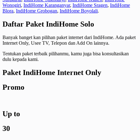
Wonogiri
,
IndiHome Karanganyar
,
IndiHome Sragen
,
IndiHome
Blora
,
IndiHome Grobogan
,
IndiHome Boyolali
.
Daftar Paket IndiHome Solo
Banyak banget kan pilihan paket internet dari IndiHome. Ada paket
Internet Only, Usee TV, Telepon dan Add On lainnya.
Tentukan paket terbaik pilihanmu, kamu juga bisa konsultasikan
dulu kepada kami.​
Paket IndiHome Internet Only
Promo
Up to
30