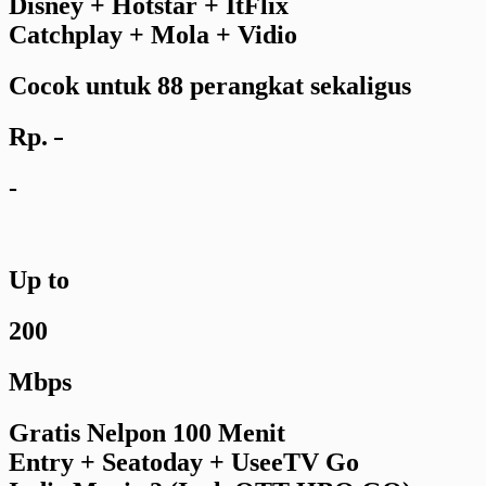
Disney + Hotstar + ItFlix
Catchplay + Mola + Vidio
Cocok untuk 88 perangkat sekaligus
Rp.
-
-
Up to
200
Mbps
Gratis Nelpon 100 Menit
Entry + Seatoday + UseeTV Go