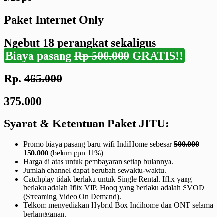
Paket Internet Only
Ngebut
18 perangkat
sekaligus
Biaya pasang
Rp 500.000
GRATIS!!
Rp.
465.000
375.000
Syarat & Ketentuan Paket JITU:
Promo biaya pasang baru wifi IndiHome sebesar
500.000
150.000
(belum ppn 11%).
Harga di atas untuk pembayaran setiap bulannya.
Jumlah channel dapat berubah sewaktu-waktu.
Catchplay tidak berlaku untuk Single Rental. Iflix yang
berlaku adalah Iflix VIP. Hooq yang berlaku adalah SVOD
(Streaming Video On Demand).
Telkom menyediakan Hybrid Box Indihome dan ONT selama
berlangganan.