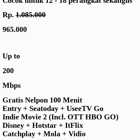
Cocok untuk 12 - 18 perangkat sekaligus
Rp.
1.085.000
965.000
Up to
200
Mbps
Gratis Nelpon 100 Menit
Entry + Seatoday + UseeTV Go
Indie Movie 2 (Incl. OTT HBO GO)
Disney + Hotstar + ItFlix
Catchplay + Mola + Vidio