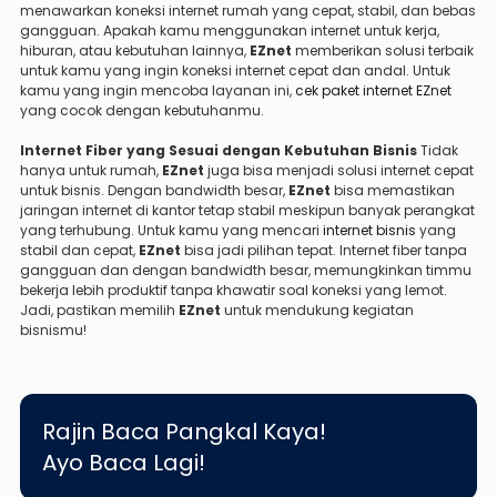
menawarkan koneksi internet rumah yang cepat, stabil, dan bebas
gangguan. Apakah kamu menggunakan internet untuk kerja,
hiburan, atau kebutuhan lainnya,
EZnet
memberikan solusi terbaik
untuk kamu yang ingin koneksi internet cepat dan andal. Untuk
kamu yang ingin mencoba layanan ini,
cek paket internet EZnet
yang cocok dengan kebutuhanmu.
Internet Fiber yang Sesuai dengan Kebutuhan Bisnis
Tidak
hanya untuk rumah,
EZnet
juga bisa menjadi solusi internet cepat
untuk bisnis. Dengan bandwidth besar,
EZnet
bisa memastikan
jaringan internet di kantor tetap stabil meskipun banyak perangkat
yang terhubung. Untuk kamu yang mencari
internet bisnis
yang
stabil dan cepat,
EZnet
bisa jadi pilihan tepat. Internet fiber tanpa
gangguan dan dengan bandwidth besar, memungkinkan timmu
bekerja lebih produktif tanpa khawatir soal koneksi yang lemot.
Jadi, pastikan memilih
EZnet
untuk mendukung kegiatan
bisnismu!
Rajin Baca Pangkal Kaya!
Ayo Baca Lagi!