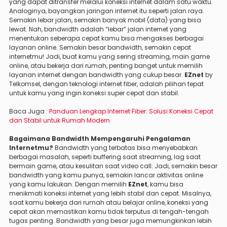
yang dapat ditransfer melalui koneksi internet dalam satu waktu.
Analoginya, bayangkan jaringan internet itu seperti jalan raya.
Semakin lebar jalan, semakin banyak mobil (data) yang bisa
lewat. Nah, bandwidth adalah “lebar” jalan internet yang
menentukan seberapa cepat kamu bisa mengakses berbagai
layanan online. Semakin besar bandwidth, semakin cepat
internetmu! Jadi, buat kamu yang sering streaming, main game
online, atau bekerja dari rumah, penting banget untuk memilih
layanan internet dengan bandwidth yang cukup besar.
EZnet
by
Telkomsel, dengan teknologi internet fiber, adalah pilihan tepat
untuk kamu yang ingin koneksi super cepat dan stabil.
Baca Juga :
Panduan Lengkap Internet Fiber: Solusi Koneksi Cepat
dan Stabil untuk Rumah Modern
Bagaimana Bandwidth Mempengaruhi Pengalaman
Internetmu?
Bandwidth yang terbatas bisa menyebabkan
berbagai masalah, seperti buffering saat streaming, lag saat
bermain game, atau kesulitan saat video call. Jadi, semakin besar
bandwidth yang kamu punya, semakin lancar aktivitas online
yang kamu lakukan. Dengan memilih
EZnet
, kamu bisa
menikmati koneksi internet yang lebih stabil dan cepat. Misalnya,
saat kamu bekerja dari rumah atau belajar online, koneksi yang
cepat akan memastikan kamu tidak terputus di tengah-tengah
tugas penting. Bandwidth yang besar juga memungkinkan lebih