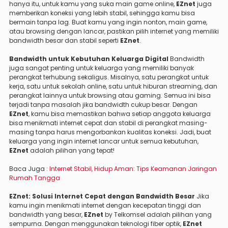
hanya itu, untuk kamu yang suka main game online,
EZnet
juga
memberikan koneksi yang lebih stabil, sehingga kamu bisa
bermain tanpa lag. Buat kamu yang ingin nonton, main game,
atau browsing dengan lancar, pastikan pilih internet yang memiliki
bandwidth besar dan stabil seperti
EZnet
.
Bandwidth untuk Kebutuhan Keluarga Digital
Bandwidth
juga sangat penting untuk keluarga yang memiliki banyak
perangkat terhubung sekaligus. Misalnya, satu perangkat untuk
kerja, satu untuk sekolah online, satu untuk hiburan streaming, dan
perangkat lainnya untuk browsing atau gaming. Semua ini bisa
terjadi tanpa masalah jika bandwidth cukup besar. Dengan
EZnet
, kamu bisa memastikan bahwa setiap anggota keluarga
bisa menikmati internet cepat dan stabil di perangkat masing-
masing tanpa harus mengorbankan kualitas koneksi. Jadi, buat
keluarga yang ingin internet lancar untuk semua kebutuhan,
EZnet
adalah pilihan yang tepat!
Baca Juga :
Internet Stabil, Hidup Aman: Tips Keamanan Jaringan
Rumah Tangga
EZnet: Solusi Internet Cepat dengan Bandwidth Besar
Jika
kamu ingin menikmati internet dengan kecepatan tinggi dan
bandwidth yang besar,
EZnet
by Telkomsel adalah pilihan yang
sempurna. Dengan menggunakan teknologi fiber optik,
EZnet