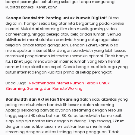
banyak perangkat terhubung sekaligus tanpa mengurangi
kualitas koneksi. Keren, kan?
Kenapa Bandwidth Penting untuk Rumah Digital?
Di era
digital ini, hampir setiap kegiatan kita bergantung pada koneksi
internet. Mulai dari streaming film dan musik, gaming, video
conferencing, hingga bekerja atau belajar dari rumah. Semua
aktivitas ini membutuhkan bandwidth yang cukup agar bisa
berjalan lancar tanpa gangguan. Dengan
EZnet
, kamu bisa
mendapatkan internet fiber dengan bandwidth yang lebih besar,
membuat pengalaman internetmu semakin optimal. Tidak hanya
itu,
EZnet
juga menawarkan
internet rumah
yang lebih hemat
namun tetap stabil dan cepat. Cocok banget buat keluarga yang
butuh internet dengan kualitas prima di setiap perangkat.
Baca Juga :
Rekomendasi Internet Rumah Terbaik untuk
Streaming, Gaming, dan Remote Working
Bandwidth dan Aktivitas Streaming
Salah satu aktivitas yang
paling membutuhkan bandwidth besar adalah streaming.
Apalagi sekarang banyak layanan streaming dengan resolusi
tinggi, seperti 4K atau bahkan 8K. Kalau bandwidth kamu kecil,
siap-siap aja nonton film dengan buffering. Tapi tenang,
EZnet
dengan internet fiber bisa memastikan kamu menikmati
streaming dengan kualitas tertinggi tanpa gangguan. Tidak