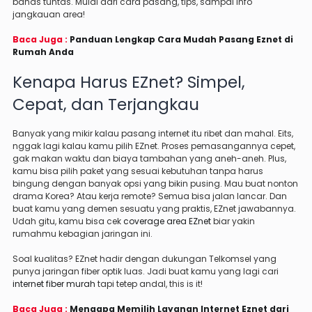
bahas tuntas. Mulai dari cara pasang, tips, sampai info
jangkauan area!
Baca Juga :
Panduan Lengkap Cara Mudah Pasang Eznet di
Rumah Anda
Kenapa Harus EZnet? Simpel,
Cepat, dan Terjangkau
Banyak yang mikir kalau pasang internet itu ribet dan mahal. Eits,
nggak lagi kalau kamu pilih EZnet. Proses pemasangannya cepet,
gak makan waktu dan biaya tambahan yang aneh-aneh. Plus,
kamu bisa pilih paket yang sesuai kebutuhan tanpa harus
bingung dengan banyak opsi yang bikin pusing. Mau buat nonton
drama Korea? Atau kerja remote? Semua bisa jalan lancar. Dan
buat kamu yang demen sesuatu yang praktis, EZnet jawabannya.
Udah gitu, kamu bisa cek
coverage area EZnet
biar yakin
rumahmu kebagian jaringan ini.
Soal kualitas? EZnet hadir dengan dukungan Telkomsel yang
punya jaringan fiber optik luas. Jadi buat kamu yang lagi cari
internet fiber murah
tapi tetep andal, this is it!
Baca Juga :
Mengapa Memilih Layanan Internet Eznet dari