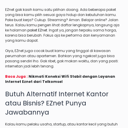
EZnet gak kasih kamu satu pilihan doang. Ada beberapa paket
yang bisa kamu pilih sesuai gaya hidup dan kebutuhan kamu.
Pake buat kerja? Cukup. Streaming? Aman. Belajar online? Jalan
terus. Kalau kamu pengen lihat daftar lengkapnya, langsung aja
ke halaman
paket EZnet
. Ingat ya, jangan terpaku sama harga,
karena bisa berubah. Fokus aja ke performa dan kenyamanan
yang kamu dapat.
Oiya, EZnet juga cocok buat kamu yang tinggal di kawasan
perumahan atau apartemen. Bahkan yang ngekost juga bisa
pasang sendiri lho. Gak ribet, gak makan waktu, dan yang pasti:
internetan jadi lebih tenang.
Baca Juga :
Nikmati Koneksi Wifi Stabil dengan Layanan
Internet Eznet dari Telkomsel
Butuh Alternatif Internet Kantor
atau Bisnis? EZnet Punya
Jawabannya
Kalau kamu pelaku usaha, startup, atau kantor kecil yang butuh