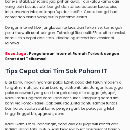
koneksi stabil, EZnet bisa jadi pilihan awal. Tapi kalau kamu cari
yang lebih besar, stabil banget dan tanpa batasan kuota, bisa
intip layanan
internet tanpa fup
dari IndiBiz. Cocok banget buat
kantor dan bisnis yang butuh performa ekstra.
Dengan
internet fiber jangkauan terluas
dari Telkomsel, kamu gak
perlu khawatir soal jaringan. Teknologi fiber optik EZnet bikin koneksi
kamu lebih cepat dan stabil dibanding internet konvensional
lainnya.
Baca Juga :
Pengalaman Internet Rumah Terbaik dengan
Eznet dari Telkomsel
Tips Cepat dari Tim Sok Paham IT
Biar kamu makin nyaman pakai EZnet, coba deh taruh modem di
tengah rumah, jauh dari barang elektronik lain. Jangan lupa juga
pake password yang unik biar gak dibajak tetangga (eh, ups!).
Kalau mau upgrade, kamu bisa konsultasi langsung sama tim
kami via kontak sales. Gak perlu ragu, kita bantu sampe tuntas.
Dan kalau suatu saat kamu pengen ganti ke paket yang lebih
tinggi, tinggal klik, upgrade, done.
Kalau kamu mau bandingin, coba deh cek juga
wifi kantor
dari
IndiBiz. Siapa tahu butuh lebih kenceng buat operasional harian