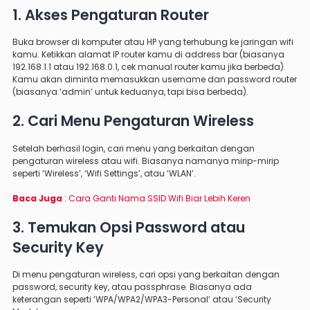
1. Akses Pengaturan Router
Buka browser di komputer atau HP yang terhubung ke jaringan wifi
kamu. Ketikkan alamat IP router kamu di address bar (biasanya
192.168.1.1 atau 192.168.0.1, cek manual router kamu jika berbeda).
Kamu akan diminta memasukkan username dan password router
(biasanya ‘admin’ untuk keduanya, tapi bisa berbeda).
2. Cari Menu Pengaturan Wireless
Setelah berhasil login, cari menu yang berkaitan dengan
pengaturan wireless atau wifi. Biasanya namanya mirip-mirip
seperti ‘Wireless’, ‘Wifi Settings’, atau ‘WLAN’.
Baca Juga
:
Cara Ganti Nama SSID Wifi Biar Lebih Keren
3. Temukan Opsi Password atau
Security Key
Di menu pengaturan wireless, cari opsi yang berkaitan dengan
password, security key, atau passphrase. Biasanya ada
keterangan seperti ‘WPA/WPA2/WPA3-Personal’ atau ‘Security