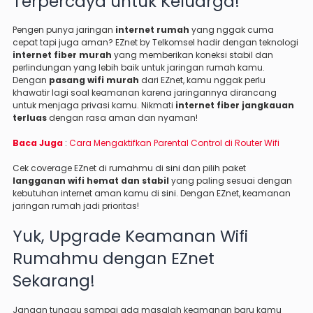
Terpercaya untuk Keluarga!
Pengen punya jaringan
internet rumah
yang nggak cuma
cepat tapi juga aman? EZnet by Telkomsel hadir dengan teknologi
internet fiber murah
yang memberikan koneksi stabil dan
perlindungan yang lebih baik untuk jaringan rumah kamu.
Dengan
pasang wifi murah
dari EZnet, kamu nggak perlu
khawatir lagi soal keamanan karena jaringannya dirancang
untuk menjaga privasi kamu. Nikmati
internet fiber jangkauan
terluas
dengan rasa aman dan nyaman!
Baca Juga
:
Cara Mengaktifkan Parental Control di Router Wifi
Cek coverage EZnet di rumahmu di
sini
dan pilih paket
langganan wifi hemat dan stabil
yang paling sesuai dengan
kebutuhan internet aman kamu di
sini
. Dengan EZnet, keamanan
jaringan rumah jadi prioritas!
Yuk, Upgrade Keamanan Wifi
Rumahmu dengan EZnet
Sekarang!
Jangan tunggu sampai ada masalah keamanan baru kamu