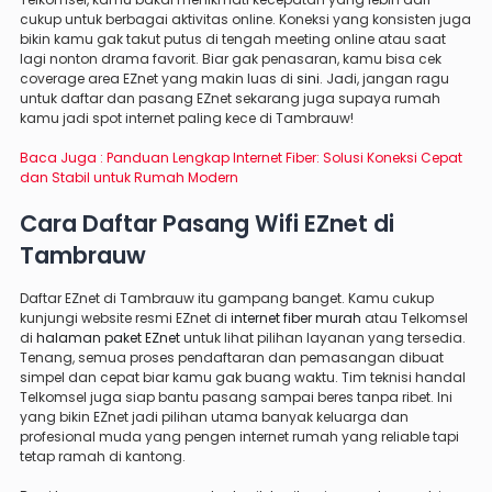
cukup untuk berbagai aktivitas online. Koneksi yang konsisten juga
bikin kamu gak takut putus di tengah meeting online atau saat
lagi nonton drama favorit. Biar gak penasaran, kamu bisa cek
coverage area EZnet yang makin luas di
sini
. Jadi, jangan ragu
untuk daftar dan pasang EZnet sekarang juga supaya rumah
kamu jadi spot internet paling kece di Tambrauw!
Baca Juga :
Panduan Lengkap Internet Fiber: Solusi Koneksi Cepat
dan Stabil untuk Rumah Modern
Cara Daftar Pasang Wifi EZnet di
Tambrauw
Daftar EZnet di Tambrauw itu gampang banget. Kamu cukup
kunjungi website resmi EZnet di
internet fiber murah
atau Telkomsel
di
halaman paket EZnet
untuk lihat pilihan layanan yang tersedia.
Tenang, semua proses pendaftaran dan pemasangan dibuat
simpel dan cepat biar kamu gak buang waktu. Tim teknisi handal
Telkomsel juga siap bantu pasang sampai beres tanpa ribet. Ini
yang bikin EZnet jadi pilihan utama banyak keluarga dan
profesional muda yang pengen internet rumah yang reliable tapi
tetap ramah di kantong.