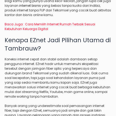
Bagi kamu yang punya usaha kecil-kecilan, jangan lupa cek juga
layanan
internet bisnis
yang bebas tanpa kuota dari Indibiz,
produk internet tanpa FUP dari Telkomsel yang cocok buat aktivitas
kantor dan bisnis online kamu.
Baca Juga :
Cara Memilih Internet Rumah Terbaik Sesuai
Kebutuhan Keluarga Digital
Kenapa EZnet Jadi Pilihan Utama di
Tambrauw?
Koneksi internet cepat dan stabil adalah dambaan setiap
pengguna internet. EZnet hadir untuk memenuhi ekspektasi
tersebut dengan jaringan fiber optic yang terpercaya dan
dukungan brand Telkomsel yang sudah dikenal luas. Gak cuma
soal kecepatan, tapi juga soal kehandalan layanan purna jual
yang siap sedia membantu kamu kapan saja. EZnet juga
menawarkan solusi internet yang cocok buat berbagai kebutuhan
mulai dari streaming Netflix, Youtube, main game online, sampai
remote working tanpa hambatan.
Banyak orang yang underestimate soal pemasangan internet
fiber, tapi dengan EZnet, semuanya jadi simple dan gak bikin
pusing. Layanan pelanggan yang ramah dan proses instalasi