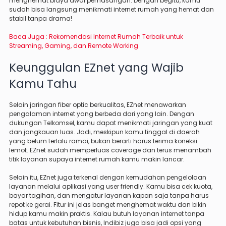
menghemat biaya awal pemasangan. Dengan begitu, kamu
sudah bisa langsung menikmati internet rumah yang hemat dan
stabil tanpa drama!
Baca Juga :
Rekomendasi Internet Rumah Terbaik untuk
Streaming, Gaming, dan Remote Working
Keunggulan EZnet yang Wajib
Kamu Tahu
Selain jaringan fiber optic berkualitas, EZnet menawarkan
pengalaman internet yang berbeda dari yang lain. Dengan
dukungan Telkomsel, kamu dapat menikmati jaringan yang kuat
dan jangkauan luas. Jadi, meskipun kamu tinggal di daerah
yang belum terlalu ramai, bukan berarti harus terima koneksi
lemot. EZnet sudah memperluas coverage dan terus menambah
titik layanan supaya internet rumah kamu makin lancar.
Selain itu, EZnet juga terkenal dengan kemudahan pengelolaan
layanan melalui aplikasi yang user friendly. Kamu bisa cek kuota,
bayar tagihan, dan mengatur layanan kapan saja tanpa harus
repot ke gerai. Fitur ini jelas banget menghemat waktu dan bikin
hidup kamu makin praktis. Kalau butuh layanan internet tanpa
batas untuk kebutuhan bisnis, Indibiz juga bisa jadi opsi yang