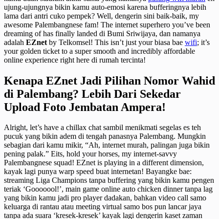
ujung-ujungnya bikin kamu auto-emosi karena bufferingnya lebih
lama dari antri cuko pempek? Well, dengerin sini baik-baik, my
awesome Palembangnese fam! The internet superhero you’ve been
dreaming of has finally landed di Bumi Sriwijaya, dan namanya
adalah
EZnet
by Telkomsel! This isn’t just your biasa bae
wifi
; it’s
your golden ticket to a super smooth and incredibly affordable
online experience right here di rumah tercinta!
Kenapa EZnet Jadi Pilihan Nomor Wahid
di Palembang? Lebih Dari Sekedar
Upload Foto Jembatan Ampera!
Alright, let’s have a chillax chat sambil menikmati segelas es teh
pucuk yang bikin adem di tengah panasnya Palembang. Mungkin
sebagian dari kamu mikir, “Ah, internet murah, palingan juga bikin
pening palak.” Eits, hold your horses, my internet-savvy
Palembangnese squad! EZnet is playing in a different dimension,
kayak lagi punya warp speed buat internetan! Bayangke bae:
streaming Liga Champions tanpa buffering yang bikin kamu pengen
teriak ‘Gooooool!’, main game online auto chicken dinner tanpa lag
yang bikin kamu jadi pro player dadakan, bahkan video call samo
keluarga di rantau atau meeting virtual samo bos pun lancar jaya
tanpa ada suara ‘kresek-kresek’ kayak lagi dengerin kaset zaman