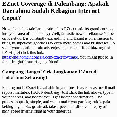
EZnet Coverage di Palembang: Apakah
Daerahmu Sudah Kebagian Internet
Cepat?
Now, the million-dollar question: has EZnet made its grand entrance
into your area of Palembang? Well, fantastic news! Telkomsel’s fiber
optic network is constantly expanding, and EZnet is on a mission to
bring its super-fast goodness to even more homes and businesses. To
see if your location is already enjoying the benefits of blazing-fast
EZnet, just click this link:
https://indihomeindonesia.com/eznet/coverage
. You might just be in
for a delightful surprise, my friend!
Gampang Banget! Cek Jangkauan EZnet di
Lokasimu Sekarang!
Finding out if EZnet is available in your area is as easy as menikmati
seporsi martabak HAR Palembang! Just click the link above, type in
your address, and boom! You’ll get instant confirmation. The
process is quick, simple, and won’t make you garuk-garuk kepala
kebingungan. So, go ahead, take a peek and discover the joy of
high-speed internet right at your fingertips!