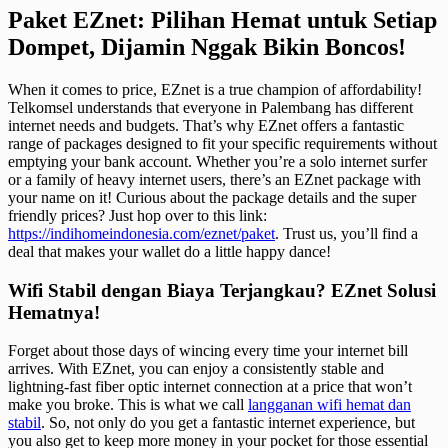
Paket EZnet: Pilihan Hemat untuk Setiap
Dompet, Dijamin Nggak Bikin Boncos!
When it comes to price, EZnet is a true champion of affordability!
Telkomsel understands that everyone in Palembang has different
internet needs and budgets. That’s why EZnet offers a fantastic
range of packages designed to fit your specific requirements without
emptying your bank account. Whether you’re a solo internet surfer
or a family of heavy internet users, there’s an EZnet package with
your name on it! Curious about the package details and the super
friendly prices? Just hop over to this link:
https://indihomeindonesia.com/eznet/paket
. Trust us, you’ll find a
deal that makes your wallet do a little happy dance!
Wifi Stabil dengan Biaya Terjangkau? EZnet Solusi
Hematnya!
Forget about those days of wincing every time your internet bill
arrives. With EZnet, you can enjoy a consistently stable and
lightning-fast fiber optic internet connection at a price that won’t
make you broke. This is what we call
langganan wifi hemat dan
stabil
. So, not only do you get a fantastic internet experience, but
you also get to keep more money in your pocket for those essential