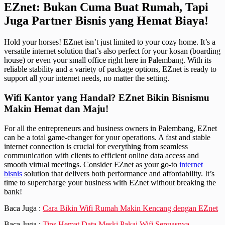
EZnet: Bukan Cuma Buat Rumah, Tapi
Juga Partner Bisnis yang Hemat Biaya!
Hold your horses! EZnet isn’t just limited to your cozy home. It’s a
versatile internet solution that’s also perfect for your kosan (boarding
house) or even your small office right here in Palembang. With its
reliable stability and a variety of package options, EZnet is ready to
support all your internet needs, no matter the setting.
Wifi Kantor yang Handal? EZnet Bikin Bisnismu
Makin Hemat dan Maju!
For all the entrepreneurs and business owners in Palembang, EZnet
can be a total game-changer for your operations. A fast and stable
internet connection is crucial for everything from seamless
communication with clients to efficient online data access and
smooth virtual meetings. Consider EZnet as your go-to
internet
bisnis
solution that delivers both performance and affordability. It’s
time to supercharge your business with EZnet without breaking the
bank!
Baca Juga :
Cara Bikin Wifi Rumah Makin Kencang dengan EZnet
Baca Juga :
Tips Hemat Data Meski Pakai Wifi Sepuasnya