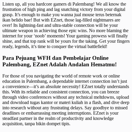
Listen up, all you hardcore gamers di Palembang! We all know the
frustration of high ping and lag snatching victory from your digital
grasp. It’s enough to make you wanna jual mouse terus beternak
ikan belido bae! But with EZnet, those lag-filled nightmares are
over! Its lightning-fast and ultra-stable connection will be your
ultimate weapon in achieving those epic wins. No more blaming the
internet for your ‘noob’ moments! Your gaming prowess will finally
shine, and that top rank will be yours for the taking. Get your fingers
ready, legends, it’s time to conquer the virtual battlefield!
Para Pejuang WFH dan Pembelajar Online
Palembang, EZnet Adalah Andalan Hematmu!
For those of you navigating the world of remote work or online
education in Palembang, a dependable internet connection isn’t just
a convenience—it’s an absolute necessity! EZnet totally understands
this. With its reliable and consistent connection, you can breeze
through video conferences without any technical meltdowns, upload
and download tugas kantor or materi kuliah in a flash, and dive deep
into research without any frustrating delays. Say goodbye to missed
deadlines or embarrassing meeting interruptions. EZnet is your
steadfast partner in the realm of productivity and knowledge
acquisition, tanpa bikin dompet tipis.