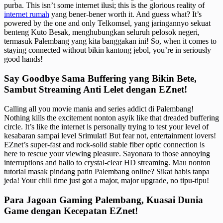
purba. This isn’t some internet ilusi; this is the glorious reality of
internet rumah
yang bener-bener worth it. And guess what? It’s
powered by the one and only Telkomsel, yang jaringannyo sekuat
benteng Kuto Besak, menghubungkan seluruh pelosok negeri,
termasuk Palembang yang kita banggakan ini! So, when it comes to
staying connected without bikin kantong jebol, you’re in seriously
good hands!
Say Goodbye Sama Buffering yang Bikin Bete,
Sambut Streaming Anti Lelet dengan EZnet!
Calling all you movie mania and series addict di Palembang!
Nothing kills the excitement nonton asyik like that dreaded buffering
circle. It’s like the internet is personally trying to test your level of
kesabaran sampai level Srimulat! But fear not, entertainment lovers!
EZnet’s super-fast and rock-solid stable fiber optic connection is
here to rescue your viewing pleasure. Sayonara to those annoying
interruptions and hallo to crystal-clear HD streaming. Mau nonton
tutorial masak pindang patin Palembang online? Sikat habis tanpa
jeda! Your chill time just got a major, major upgrade, no tipu-tipu!
Para Jagoan Gaming Palembang, Kuasai Dunia
Game dengan Kecepatan EZnet!