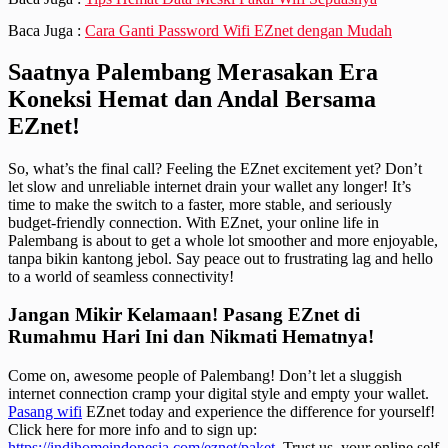
Baca Juga :
Cara Ganti Password Wifi EZnet dengan Mudah
Saatnya Palembang Merasakan Era
Koneksi Hemat dan Andal Bersama
EZnet!
So, what’s the final call? Feeling the EZnet excitement yet? Don’t
let slow and unreliable internet drain your wallet any longer! It’s
time to make the switch to a faster, more stable, and seriously
budget-friendly connection. With EZnet, your online life in
Palembang is about to get a whole lot smoother and more enjoyable,
tanpa bikin kantong jebol. Say peace out to frustrating lag and hello
to a world of seamless connectivity!
Jangan Mikir Kelamaan! Pasang EZnet di
Rumahmu Hari Ini dan Nikmati Hematnya!
Come on, awesome people of Palembang! Don’t let a sluggish
internet connection cramp your digital style and empty your wallet.
Pasang wifi
EZnet today and experience the difference for yourself!
Click here for more info and to sign up:
https://indihomeindonesia.com/eznet/paket
. Trust us, your online self