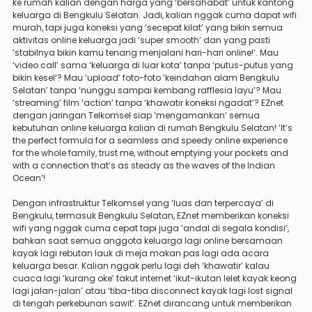
ke rumah kalian dengan harga yang ‘bersahabat’ untuk kantong
keluarga di Bengkulu Selatan. Jadi, kalian nggak cuma dapat wifi
murah, tapi juga koneksi yang ‘secepat kilat’ yang bikin semua
aktivitas online keluarga jadi ‘super smooth’ dan yang pasti
‘stabilnya bikin kamu tenang menjalani hari-hari online!’. Mau
‘video call’ sama ‘keluarga di luar kota’ tanpa ‘putus-putus yang
bikin kesel’? Mau ‘upload’ foto-foto ‘keindahan alam Bengkulu
Selatan’ tanpa ‘nunggu sampai kembang rafflesia layu’? Mau
‘streaming’ film ‘action’ tanpa ‘khawatir koneksi ngadat’? EZnet
dengan jaringan Telkomsel siap ‘mengamankan’ semua
kebutuhan online keluarga kalian di rumah Bengkulu Selatan! ‘It’s
the perfect formula for a seamless and speedy online experience
for the whole family, trust me, without emptying your pockets and
with a connection that’s as steady as the waves of the Indian
Ocean’!
Dengan infrastruktur Telkomsel yang ‘luas dan terpercaya’ di
Bengkulu, termasuk Bengkulu Selatan, EZnet memberikan koneksi
wifi yang nggak cuma cepat tapi juga ‘andal di segala kondisi’,
bahkan saat semua anggota keluarga lagi online bersamaan
kayak lagi rebutan lauk di meja makan pas lagi ada acara
keluarga besar. Kalian nggak perlu lagi deh ‘khawatir’ kalau
cuaca lagi ‘kurang oke’ takut internet ‘ikut-ikutan lelet kayak keong
lagi jalan-jalan’ atau ‘tiba-tiba disconnect kayak lagi lost signal
di tengah perkebunan sawit’. EZnet dirancang untuk memberikan