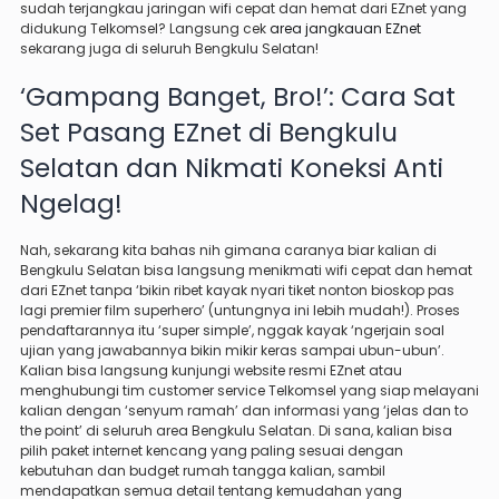
sudah terjangkau jaringan wifi cepat dan hemat dari EZnet yang
didukung Telkomsel? Langsung cek
area jangkauan EZnet
sekarang juga di seluruh Bengkulu Selatan!
‘Gampang Banget, Bro!’: Cara Sat
Set Pasang EZnet di Bengkulu
Selatan dan Nikmati Koneksi Anti
Ngelag!
Nah, sekarang kita bahas nih gimana caranya biar kalian di
Bengkulu Selatan bisa langsung menikmati wifi cepat dan hemat
dari EZnet tanpa ‘bikin ribet kayak nyari tiket nonton bioskop pas
lagi premier film superhero’ (untungnya ini lebih mudah!). Proses
pendaftarannya itu ‘super simple’, nggak kayak ‘ngerjain soal
ujian yang jawabannya bikin mikir keras sampai ubun-ubun’.
Kalian bisa langsung kunjungi website resmi EZnet atau
menghubungi tim customer service Telkomsel yang siap melayani
kalian dengan ‘senyum ramah’ dan informasi yang ‘jelas dan to
the point’ di seluruh area Bengkulu Selatan. Di sana, kalian bisa
pilih paket internet kencang yang paling sesuai dengan
kebutuhan dan budget rumah tangga kalian, sambil
mendapatkan semua detail tentang kemudahan yang