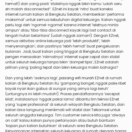
hemat!) dan yang pasti ‘stabilnya nggak bikin kamu ‘udah seru
eh malah disconnected”. EZnet ini kayak ‘nitro’ buat koneksi
internet rumah kalian di Bengkulu Selatan, memberikan ‘performa
maksimal’ untuk semua kebutuhan digital keluarga. Kalian nggak
perlu lagi deh ‘ngomel-ngomel’ karena internet ‘leletnya minta
ampun’ atau ‘tiba-tiba disconnect kayak lagi lost contact di
tengah hutan belantara’ (udah nggak zaman!). Dengan EZnet,
semua aktivitas online keluarga jadi ‘lebih produktif’, ‘lebih
menyenangkan’, dan pastinya ‘lebih hemat’ buat pengeluaran
bulanan. Jadi, buat kalian yang tinggal di Bengkulu Selatan dan
pengen merasakan ‘nikmatnya’ internet super cepat dan stabil
untuk seluruh keluarga tanpa bikin ‘dompet tipis’, EZnet adalah
pilihan yang ‘paling tepat dan bikin keluarga makin bahagia’!
Dan yang lebih ‘asiknya lagi’,
pasang wifi murah
EZnet di rumah
kalian di Bengkulu Selatan itu ‘gampang banget, nggak pake ribet
kayak nyari ikan gabus di sungai yang airnya lagi keruh’
(untungnya ini lebih mudah!). Proses pendaftarannya ‘secepat
kilat’, instalasinya ‘nggak pakai lama’ dibantu tim teknisi EZnet
yang ‘super profesional’ di seluruh wilayah Bengkulu Selatan, dan
kalian bisa langsung menikmati wifi stabil dari Telkomsel untuk
seluruh anggota keluarga. Tim customer service kita juga ‘always
on call’ kalau kalian punya pertanyaan atau butuh bantuan
‘kapan pun kalian butuhkan’ di seluruh area Bengkulu Selatan.
Kenyamanan internetan seluruh keluarga di rumah dengan harga