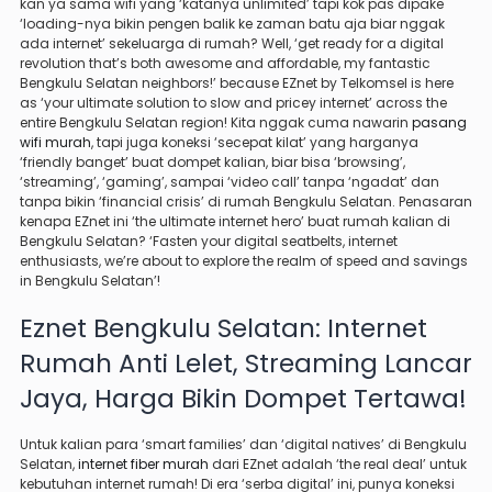
kan ya sama wifi yang ‘katanya unlimited’ tapi kok pas dipake
‘loading-nya bikin pengen balik ke zaman batu aja biar nggak
ada internet’ sekeluarga di rumah? Well, ‘get ready for a digital
revolution that’s both awesome and affordable, my fantastic
Bengkulu Selatan neighbors!’ because EZnet by Telkomsel is here
as ‘your ultimate solution to slow and pricey internet’ across the
entire Bengkulu Selatan region! Kita nggak cuma nawarin
pasang
wifi murah
, tapi juga koneksi ‘secepat kilat’ yang harganya
‘friendly banget’ buat dompet kalian, biar bisa ‘browsing’,
‘streaming’, ‘gaming’, sampai ‘video call’ tanpa ‘ngadat’ dan
tanpa bikin ‘financial crisis’ di rumah Bengkulu Selatan. Penasaran
kenapa EZnet ini ‘the ultimate internet hero’ buat rumah kalian di
Bengkulu Selatan? ‘Fasten your digital seatbelts, internet
enthusiasts, we’re about to explore the realm of speed and savings
in Bengkulu Selatan’!
Eznet Bengkulu Selatan: Internet
Rumah Anti Lelet, Streaming Lancar
Jaya, Harga Bikin Dompet Tertawa!
Untuk kalian para ‘smart families’ dan ‘digital natives’ di Bengkulu
Selatan,
internet fiber murah
dari EZnet adalah ‘the real deal’ untuk
kebutuhan internet rumah! Di era ‘serba digital’ ini, punya koneksi