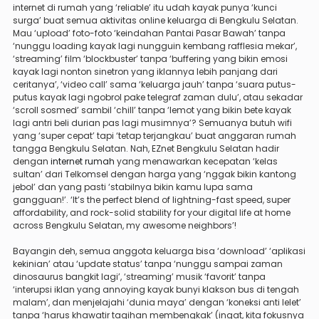
internet di rumah yang ‘reliable’ itu udah kayak punya ‘kunci
surga’ buat semua aktivitas online keluarga di Bengkulu Selatan.
Mau ‘upload’ foto-foto ‘keindahan Pantai Pasar Bawah’ tanpa
‘nunggu loading kayak lagi nungguin kembang rafflesia mekar’,
‘streaming’ film ‘blockbuster’ tanpa ‘buffering yang bikin emosi
kayak lagi nonton sinetron yang iklannya lebih panjang dari
ceritanya’, ‘video call’ sama ‘keluarga jauh’ tanpa ‘suara putus-
putus kayak lagi ngobrol pake telegraf zaman dulu’, atau sekadar
‘scroll sosmed’ sambil ‘chill’ tanpa ‘lemot yang bikin bete kayak
lagi antri beli durian pas lagi musimnya’? Semuanya butuh wifi
yang ‘super cepat’ tapi ‘tetap terjangkau’ buat anggaran rumah
tangga Bengkulu Selatan. Nah, EZnet Bengkulu Selatan hadir
dengan
internet rumah
yang menawarkan kecepatan ‘kelas
sultan’ dari Telkomsel dengan harga yang ‘nggak bikin kantong
jebol’ dan yang pasti ‘stabilnya bikin kamu lupa sama
gangguan!’. ‘It’s the perfect blend of lightning-fast speed, super
affordability, and rock-solid stability for your digital life at home
across Bengkulu Selatan, my awesome neighbors’!
Bayangin deh, semua anggota keluarga bisa ‘download’ ‘aplikasi
kekinian’ atau ‘update status’ tanpa ‘nunggu sampai zaman
dinosaurus bangkit lagi’, ‘streaming’ musik ‘favorit’ tanpa
‘interupsi iklan yang annoying kayak bunyi klakson bus di tengah
malam’, dan menjelajahi ‘dunia maya’ dengan ‘koneksi anti lelet’
tanpa ‘harus khawatir tagihan membengkak’ (ingat, kita fokusnya