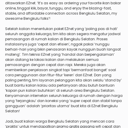
ditawarkan EZnet. ‘It’s as easy as ordering your favorite ikan bakar
online, tinggal klik, bayar, tunggu, and enjoy the blazing-fast,
stable, and affordable connection across Bengkulu Selatan, my
awesome Bengkulu folks’!
Setelah kalian menentukan paket EZnet yang ‘paling pas di hati’
seluruh anggota keluarga, tim kita akan segera mengatur jadwal
pemasangan di rumah kalian di Bengkulu Selatan. Proses
instalasinya juga ‘cepat dan efisien’, nggak pakai ‘nunggu
berhari-hari yang bikin penasaran kayak nungguin buah langsat
mateng’. Tim teknisi EZnet yang ‘handal dan berpengalaman’
akan datang ke lokasi kalian dan melakukan semua
pemasangan dengan cepat dan rapi. Mereka juga akan
memberikan penjelasan singkat tapi ‘bermanfaat banget’ soal
cara penggunaan dan fitur-fitur ‘keren’ dari EZnet. Dan yang
paling penting, tim layanan pelanggan kita akan selalu ‘stand by’
buat bantu kalian kalau ada pertanyaan atau butuh bantuan
‘kapan pun kalian butuhkan’ di seluruh area Bengkulu Selatan.
Kenyamanan internetan seluruh keluarga di rumah dengan harga
yang ‘terjangkau’ dan koneksi yang ‘super cepat dan stabil tanpa
gangguan’ adalah ‘prioritas utama’ buat kita di EZnet Bengkulu
Selatan!
Jadi, buat kalian warga Bengkulu Selatan yang mencari cara
‘praktis’ untuk mendapatkan
promo gratis pasang
wifi cepat dan