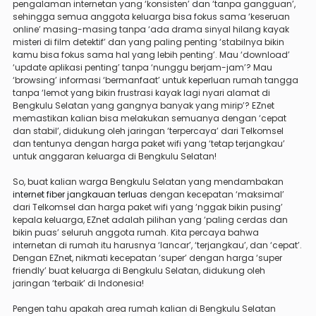
pengalaman internetan yang ‘konsisten’ dan ‘tanpa gangguan’,
sehingga semua anggota keluarga bisa fokus sama ‘keseruan
online’ masing-masing tanpa ‘ada drama sinyal hilang kayak
misteri di film detektif’ dan yang paling penting ‘stabilnya bikin
kamu bisa fokus sama hal yang lebih penting’. Mau ‘download’
‘update aplikasi penting’ tanpa ‘nunggu berjam-jam’? Mau
‘browsing’ informasi ‘bermanfaat’ untuk keperluan rumah tangga
tanpa ‘lemot yang bikin frustrasi kayak lagi nyari alamat di
Bengkulu Selatan yang gangnya banyak yang mirip’? EZnet
memastikan kalian bisa melakukan semuanya dengan ‘cepat
dan stabil’, didukung oleh jaringan ‘terpercaya’ dari Telkomsel
dan tentunya dengan harga paket wifi yang ‘tetap terjangkau’
untuk anggaran keluarga di Bengkulu Selatan!
So, buat kalian warga Bengkulu Selatan yang mendambakan
internet fiber jangkauan terluas
dengan kecepatan ‘maksimal’
dari Telkomsel dan harga paket wifi yang ‘nggak bikin pusing’
kepala keluarga, EZnet adalah pilihan yang ‘paling cerdas dan
bikin puas’ seluruh anggota rumah. Kita percaya bahwa
internetan di rumah itu harusnya ‘lancar’, ‘terjangkau’, dan ‘cepat’.
Dengan EZnet, nikmati kecepatan ‘super’ dengan harga ‘super
friendly’ buat keluarga di Bengkulu Selatan, didukung oleh
jaringan ‘terbaik’ di Indonesia!
Pengen tahu apakah area rumah kalian di Bengkulu Selatan