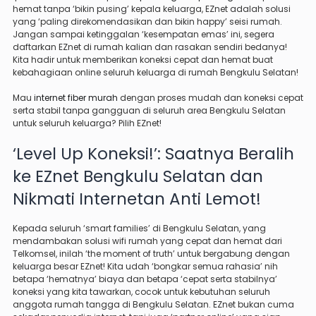
hemat tanpa ‘bikin pusing’ kepala keluarga, EZnet adalah solusi
yang ‘paling direkomendasikan dan bikin happy’ seisi rumah.
Jangan sampai ketinggalan ‘kesempatan emas’ ini, segera
daftarkan EZnet di rumah kalian dan rasakan sendiri bedanya!
Kita hadir untuk memberikan koneksi cepat dan hemat buat
kebahagiaan online seluruh keluarga di rumah Bengkulu Selatan!
Mau
internet fiber murah
dengan proses mudah dan koneksi cepat
serta stabil tanpa gangguan di seluruh area Bengkulu Selatan
untuk seluruh keluarga? Pilih EZnet!
‘Level Up Koneksi!’: Saatnya Beralih
ke EZnet Bengkulu Selatan dan
Nikmati Internetan Anti Lemot!
Kepada seluruh ‘smart families’ di Bengkulu Selatan, yang
mendambakan solusi wifi rumah yang cepat dan hemat dari
Telkomsel, inilah ‘the moment of truth’ untuk bergabung dengan
keluarga besar EZnet! Kita udah ‘bongkar semua rahasia’ nih
betapa ‘hematnya’ biaya dan betapa ‘cepat serta stabilnya’
koneksi yang kita tawarkan, cocok untuk kebutuhan seluruh
anggota rumah tangga di Bengkulu Selatan. EZnet bukan cuma