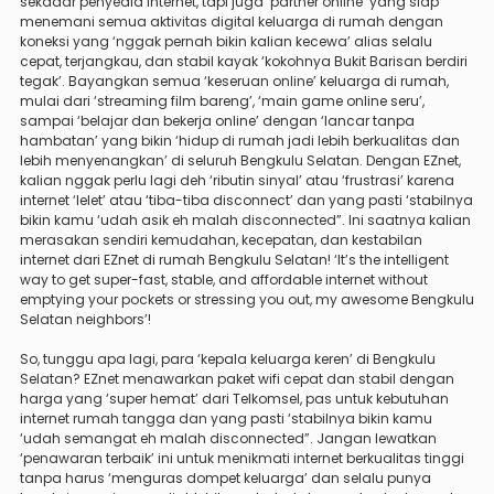
sekadar penyedia internet, tapi juga ‘partner online’ yang siap
menemani semua aktivitas digital keluarga di rumah dengan
koneksi yang ‘nggak pernah bikin kalian kecewa’ alias selalu
cepat, terjangkau, dan stabil kayak ‘kokohnya Bukit Barisan berdiri
tegak’. Bayangkan semua ‘keseruan online’ keluarga di rumah,
mulai dari ‘streaming film bareng’, ‘main game online seru’,
sampai ‘belajar dan bekerja online’ dengan ‘lancar tanpa
hambatan’ yang bikin ‘hidup di rumah jadi lebih berkualitas dan
lebih menyenangkan’ di seluruh Bengkulu Selatan. Dengan EZnet,
kalian nggak perlu lagi deh ‘ributin sinyal’ atau ‘frustrasi’ karena
internet ‘lelet’ atau ‘tiba-tiba disconnect’ dan yang pasti ‘stabilnya
bikin kamu ‘udah asik eh malah disconnected”. Ini saatnya kalian
merasakan sendiri kemudahan, kecepatan, dan kestabilan
internet dari EZnet di rumah Bengkulu Selatan! ‘It’s the intelligent
way to get super-fast, stable, and affordable internet without
emptying your pockets or stressing you out, my awesome Bengkulu
Selatan neighbors’!
So, tunggu apa lagi, para ‘kepala keluarga keren’ di Bengkulu
Selatan? EZnet menawarkan paket wifi cepat dan stabil dengan
harga yang ‘super hemat’ dari Telkomsel, pas untuk kebutuhan
internet rumah tangga dan yang pasti ‘stabilnya bikin kamu
‘udah semangat eh malah disconnected”. Jangan lewatkan
‘penawaran terbaik’ ini untuk menikmati internet berkualitas tinggi
tanpa harus ‘menguras dompet keluarga’ dan selalu punya