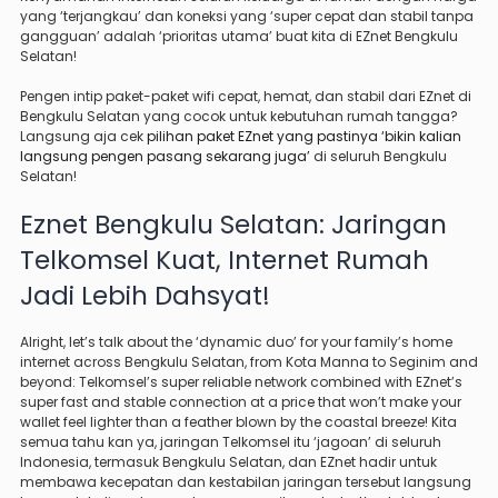
yang ‘terjangkau’ dan koneksi yang ‘super cepat dan stabil tanpa
gangguan’ adalah ‘prioritas utama’ buat kita di EZnet Bengkulu
Selatan!
Pengen intip paket-paket wifi cepat, hemat, dan stabil dari EZnet di
Bengkulu Selatan yang cocok untuk kebutuhan rumah tangga?
Langsung aja cek
pilihan paket EZnet yang pastinya ‘bikin kalian
langsung pengen pasang sekarang juga’
di seluruh Bengkulu
Selatan!
Eznet Bengkulu Selatan: Jaringan
Telkomsel Kuat, Internet Rumah
Jadi Lebih Dahsyat!
Alright, let’s talk about the ‘dynamic duo’ for your family’s home
internet across Bengkulu Selatan, from Kota Manna to Seginim and
beyond: Telkomsel’s super reliable network combined with EZnet’s
super fast and stable connection at a price that won’t make your
wallet feel lighter than a feather blown by the coastal breeze! Kita
semua tahu kan ya, jaringan Telkomsel itu ‘jagoan’ di seluruh
Indonesia, termasuk Bengkulu Selatan, dan EZnet hadir untuk
membawa kecepatan dan kestabilan jaringan tersebut langsung