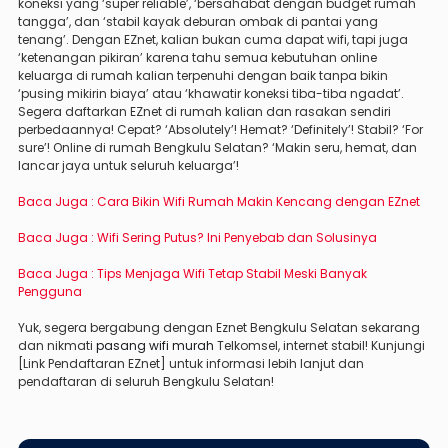
koneksi yang ‘super reliable’, ‘bersahabat dengan budget rumah
tangga’, dan ‘stabil kayak deburan ombak di pantai yang
tenang’. Dengan EZnet, kalian bukan cuma dapat wifi, tapi juga
‘ketenangan pikiran’ karena tahu semua kebutuhan online
keluarga di rumah kalian terpenuhi dengan baik tanpa bikin
‘pusing mikirin biaya’ atau ‘khawatir koneksi tiba-tiba ngadat’.
Segera daftarkan EZnet di rumah kalian dan rasakan sendiri
perbedaannya! Cepat? ‘Absolutely’! Hemat? ‘Definitely’! Stabil? ‘For
sure’! Online di rumah Bengkulu Selatan? ‘Makin seru, hemat, dan
lancar jaya untuk seluruh keluarga’!
Baca Juga :
Cara Bikin Wifi Rumah Makin Kencang dengan EZnet
Baca Juga :
Wifi Sering Putus? Ini Penyebab dan Solusinya
Baca Juga :
Tips Menjaga Wifi Tetap Stabil Meski Banyak
Pengguna
Yuk, segera bergabung dengan Eznet Bengkulu Selatan sekarang
dan nikmati
pasang wifi murah
Telkomsel, internet stabil! Kunjungi
[Link Pendaftaran EZnet] untuk informasi lebih lanjut dan
pendaftaran di seluruh Bengkulu Selatan!