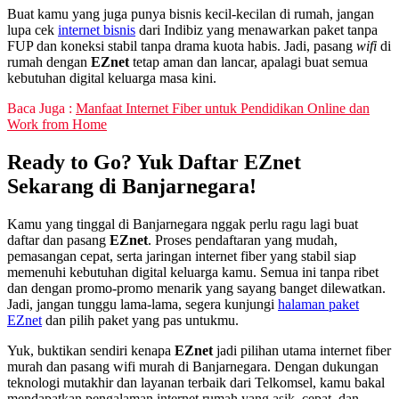
Buat kamu yang juga punya bisnis kecil-kecilan di rumah, jangan
lupa cek
internet bisnis
dari Indibiz yang menawarkan paket tanpa
FUP dan koneksi stabil tanpa drama kuota habis. Jadi, pasang
wifi
di
rumah dengan
EZnet
tetap aman dan lancar, apalagi buat semua
kebutuhan digital keluarga masa kini.
Baca Juga :
Manfaat Internet Fiber untuk Pendidikan Online dan
Work from Home
Ready to Go? Yuk Daftar EZnet
Sekarang di Banjarnegara!
Kamu yang tinggal di Banjarnegara nggak perlu ragu lagi buat
daftar dan pasang
EZnet
. Proses pendaftaran yang mudah,
pemasangan cepat, serta jaringan internet fiber yang stabil siap
memenuhi kebutuhan digital keluarga kamu. Semua ini tanpa ribet
dan dengan promo-promo menarik yang sayang banget dilewatkan.
Jadi, jangan tunggu lama-lama, segera kunjungi
halaman paket
EZnet
dan pilih paket yang pas untukmu.
Yuk, buktikan sendiri kenapa
EZnet
jadi pilihan utama internet fiber
murah dan pasang wifi murah di Banjarnegara. Dengan dukungan
teknologi mutakhir dan layanan terbaik dari Telkomsel, kamu bakal
mendapatkan pengalaman internet rumah yang asik, cepat, dan