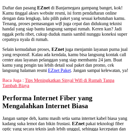
Daftar dan pasang
EZnet
di Banjarnegara gampang banget, kok!
Kamu tinggal akses website resmi, isi form pendaftaran online
dengan data lengkap, lalu pilih paket yang sesuai kebutuhan kamu.
Tenang, proses pemasangan
wifi
juga cepat dan didukung teknisi
handal yang siap bantu langsung sampai rumah. Keren kan? Jadi
nggak perlu ribet, cukup duduk manis sambil nunggu koneksi super
cepatnya nyala di rumah.
Selain kemudahan proses,
EZnet
juga menjamin layanan purna jual
yang responsif. Kalau ada kendala, kamu bisa langsung kontak call
center atau layanan pelanggan yang siap membantu 24 jam. Buat
kamu yang pengin tau lebih detail soal paket dan promo, cek
langsung halaman resmi
EZnet Paket
. Jangan sampai kelewatan, ya!
Baca Juga :
Tips Meningkatkan Sinyal Wifi di Rumah Tanpa
Tambah Biaya
Performa Internet Fiber yang
Mengalahkan Internet Biasa
Jangan sampe deh, kamu masih setia sama internet kabel biasa yang
kadang suka lemot dan bikin frustasi.
EZnet
pakai teknologi fiber
optic yang secara teknis jauh lebih unggul, sehingga kecepatan dan