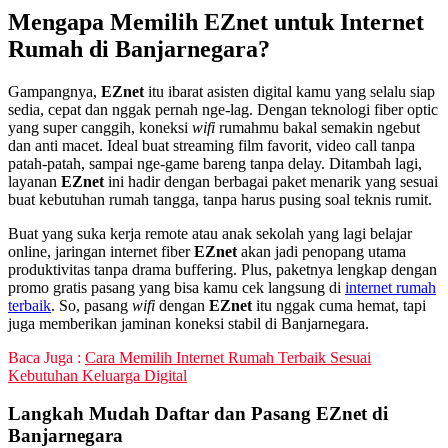
Mengapa Memilih EZnet untuk Internet
Rumah di Banjarnegara?
Gampangnya,
EZnet
itu ibarat asisten digital kamu yang selalu siap
sedia, cepat dan nggak pernah nge-lag. Dengan teknologi fiber optic
yang super canggih, koneksi
wifi
rumahmu bakal semakin ngebut
dan anti macet. Ideal buat streaming film favorit, video call tanpa
patah-patah, sampai nge-game bareng tanpa delay. Ditambah lagi,
layanan
EZnet
ini hadir dengan berbagai paket menarik yang sesuai
buat kebutuhan rumah tangga, tanpa harus pusing soal teknis rumit.
Buat yang suka kerja remote atau anak sekolah yang lagi belajar
online, jaringan internet fiber
EZnet
akan jadi penopang utama
produktivitas tanpa drama buffering. Plus, paketnya lengkap dengan
promo gratis pasang yang bisa kamu cek langsung di
internet rumah
terbaik
. So, pasang
wifi
dengan
EZnet
itu nggak cuma hemat, tapi
juga memberikan jaminan koneksi stabil di Banjarnegara.
Baca Juga :
Cara Memilih Internet Rumah Terbaik Sesuai
Kebutuhan Keluarga Digital
Langkah Mudah Daftar dan Pasang EZnet di
Banjarnegara