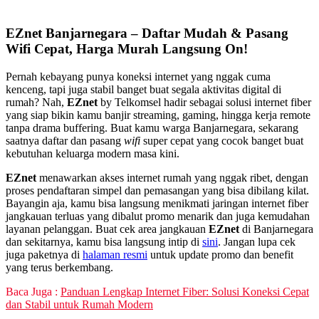
EZnet Banjarnegara – Daftar Mudah & Pasang
Wifi Cepat, Harga Murah Langsung On!
Pernah kebayang punya koneksi internet yang nggak cuma
kenceng, tapi juga stabil banget buat segala aktivitas digital di
rumah? Nah,
EZnet
by Telkomsel hadir sebagai solusi internet fiber
yang siap bikin kamu banjir streaming, gaming, hingga kerja remote
tanpa drama buffering. Buat kamu warga Banjarnegara, sekarang
saatnya daftar dan pasang
wifi
super cepat yang cocok banget buat
kebutuhan keluarga modern masa kini.
EZnet
menawarkan akses internet rumah yang nggak ribet, dengan
proses pendaftaran simpel dan pemasangan yang bisa dibilang kilat.
Bayangin aja, kamu bisa langsung menikmati jaringan internet fiber
jangkauan terluas yang dibalut promo menarik dan juga kemudahan
layanan pelanggan. Buat cek area jangkauan
EZnet
di Banjarnegara
dan sekitarnya, kamu bisa langsung intip di
sini
. Jangan lupa cek
juga paketnya di
halaman resmi
untuk update promo dan benefit
yang terus berkembang.
Baca Juga :
Panduan Lengkap Internet Fiber: Solusi Koneksi Cepat
dan Stabil untuk Rumah Modern