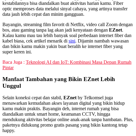
kestabilannya bisa diandalkan buat aktivitas harian kamu. Fiber
optic memproses data melalui sinyal cahaya, yang artinya transfer
data jauh lebih cepat dan minim gangguan.
Bayangin, streaming film favorit di Netflix, video call Zoom dengan
bos, atau gaming tanpa lag akan jadi kenyataan dengan
EZnet
.
Kalau kamu mau tau lebih banyak soal perbedaan internet fiber dan
kabel biasa, cek artikel menarik di
sini
. Dijamin nambah wawasan
dan bikin kamu makin yakin buat beralih ke internet fiber yang
super keren ini.
Baca Juga :
Teknologi AI dan IoT: Kombinasi Masa Depan Rumah
Pintar
Manfaat Tambahan yang Bikin EZnet Lebih
Unggul
Selain koneksi cepat dan stabil,
EZnet
by Telkomsel juga
menawarkan kemudahan akses layanan digital yang bikin hidup
kamu makin praktis. Bayangin deh, internet rumah yang bisa
diandalkan untuk smart home, keamanan CCTV, hingga
mendukung aktivitas belajar online anak-anak tanpa hambatan. Plus,
paketnya didukung promo gratis pasang yang bikin kantong tetap
happy.