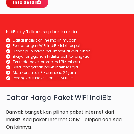
Info detail
IndiBiz by Telkom siap bantu anda:
Daftar IndiBiz online makin mudah
Pemasangan WiFi IndiBiz lebih cepat
Bebas pilih paket IndiBiz sesuai kebutuhan
Biaya langganan IndiBiz lebih terjangkau
Tersedia paket promo IndiBiz terbaru
Bisa langganan paket internet saja
Mau konsultasi? Kami siap 24 jam.
Perangkat rusak? Ganti GRATIS !!!
Daftar Harga Paket WiFi IndiBiz
Banyak banget kan pilihan paket internet dari
IndiBiz. Ada paket Internet Only, Telepon dan Add
On lainnya.