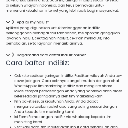
paket untuk bisnis anda. Saat ini, jaringan
IndiBiz
sudah tersebar
di seluruh wilayah Indonesia, dan terus berinovasi untuk
memenuhi kebutuhan internet yang lebih baik bagi masyarakat.
Apa itu myIndiBiz?
Aplikasi yang digunakan untuk
berlangganan IndiBiz
,
berlangganan berbagai fitur tambahan, melaporkan gangguan
layanan
IndiBiz
, cek
tagihan IndiBiz
, cek Poin
myIndiBiz
, info
pemakaian, serta layanan menarik lainnya.
Bagaimana cara daftar IndiBiz online?
Cara
Daftar IndiBiz
:
Cek ketersediaan
jaringan IndiBiz
. Pastikan wilayah Anda ter-
cover jaringan. Cara cek-nya sangat mudah dengan chat
WhatsApp ke tim
marketing Indibiz
dan mengirim share
lokasi tempat pemasangan Anda yang nantinya akan dicek
ketersediaan jaringannya oleh tim marketing kami.
Pilih paket sesuai kebutuhan Anda. Anda dapat
mengonsultasikan paket apa yang paling sesuai dengan
Anda kepada tim marketing kami.
Isi Form
Pemasangan IndiBiz
via whatsapp kepada tim
marketing kami.
Verifikasi data, tim inputer akan input data pengajuan dan