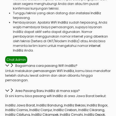
akan segera menghubungi Anda dan atau tim pusat
konfirmasi kunjungan teknisi.
Tunggu teknisi yang akan datang dan
i
nstalasi IndiBiz
terpasang.
Pembayaraan. Apabila
WiFi IndiBiz
sudah terpasang, Anda
wajib membayar biaya pemasangan, supaya layanan
IndiBiz dapat aktif serta dapat digunakan. Nomor
pembayaran menggunakan nomor internet yang diberikan
oleh teknisi (tertera di ONT/Modem IndiBiz) atau Anda bisa
meminta ke tim kami untuk mengetahui nomor
internet
IndiBiz
Anda.
Chat Admin
Bagaimana cara pasang WiFi IndiBiz?
Untuk melakukan
pemasangan WiFi IndiBiz
, kamu bisa mendaftar
terlebih dahulu lewat admin dan akan dibantu hingga
pemasangan.
Area Pasang Baru IndiBiz di mana saja?
Di sini kamu bisa
pasang wifi IndiBiz
di area Jawa Barat berikut:
IndiBiz Jawa Barat
,
IndiBiz Bandung
,
IndiBiz Bekasi
,
IndiBiz Bogor
,
IndiBiz Ciamis
,
IndiBiz Cianjur
,
IndiBiz Cirebon
,
IndiBiz Cikarang
,
IndiBiz Cibitung
,
IndiBiz Cikampek
,
IndiBiz Cimahi
,
IndiBiz Depok
,