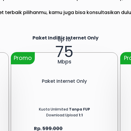
t terbaik pilihanmu, kamu juga bisa konsultasikan dulu
Paket IndiBiz Internet Only
Up to
75
Promo
P
Mbps
Paket Internet Only
Kuota Unlimited
Tanpa FUP
Download:Upload
1:1
Rp.
599.000