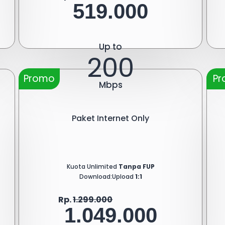
519.000
Up to
200
Promo
P
Mbps
Paket Internet Only
Kuota Unlimited
Tanpa FUP
Download:Upload
1:1
Rp.
1.299.000
1.049.000