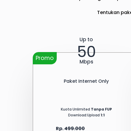
Tentukan pake
Up to
50
Promo
Mbps
Paket Internet Only
Kuota Unlimited
Tanpa FUP
Download:Upload
1:1
Rp.
499.000