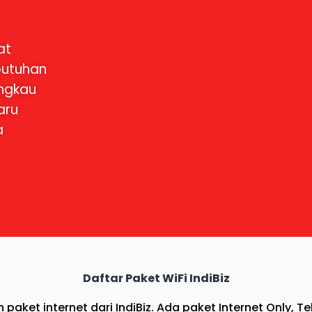
at
ebutuhan
angkau
aru
a
Daftar Paket WiFi IndiBiz
 paket internet dari IndiBiz. Ada paket Internet Only, T