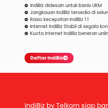
IndiBiz didesain untuk bisnis UKM
Jangkauan IndiBiz tersedia di selu
Rasio kecepatan IndiBiz 1:1
Internet IndiBiz Stabil di segala k
Kuota internet IndiBiz beneran unl
Daftar IndiBiz
IndiBiz by Telkom siap ba