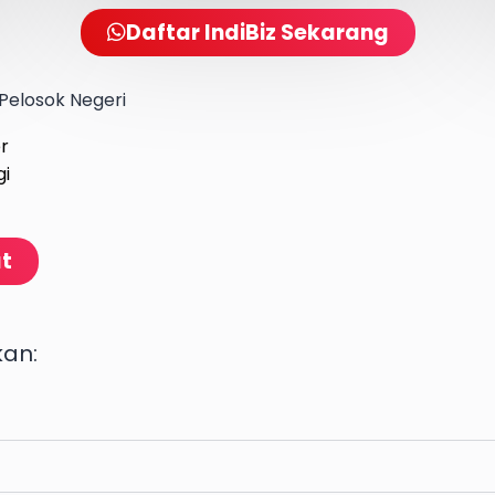
Daftar IndiBiz Sekarang
Pelosok Negeri
er
gi
at
kan: