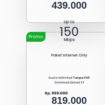
439.000
Up to
150
Promo
Mbps
Paket Internet Only
Kuota Unlimited
Tanpa FUP
Download:Upload
1:1
Rp.
959.000
819.000