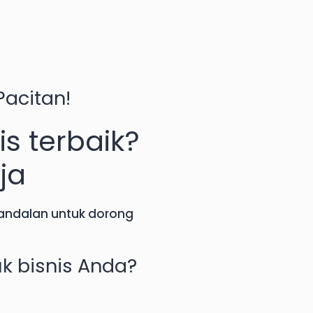
Pacitan
!
is terbaik?
ja
 andalan untuk dorong
uk bisnis Anda?