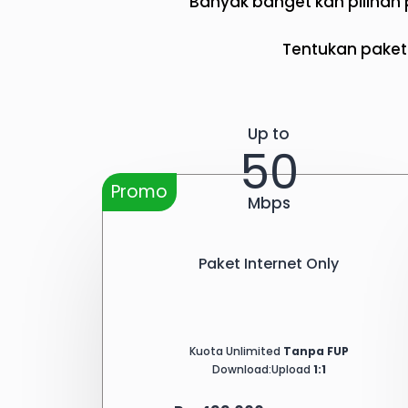
Banyak banget kan pilihan p
Tentukan paket 
Up to
50
Promo
Mbps
Paket Internet Only
Kuota Unlimited
Tanpa FUP
Download:Upload
1:1