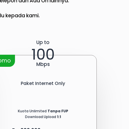
 Telepon dan Add On lainnya.
lu kepada kami.​
Up to
100
romo
Mbps
Paket Internet Only
Kuota Unlimited
Tanpa FUP
Download:Upload
1:1