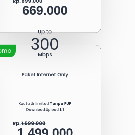
Rp.
699.000
669.000
Up to
300
romo
Mbps
Paket Internet Only
Kuota Unlimited
Tanpa FUP
Download:Upload
1:1
Rp.
1.699.000
1.499.000