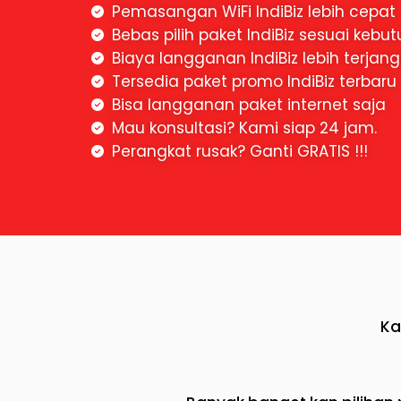
Pemasangan WiFi IndiBiz lebih cepat
Bebas pilih paket IndiBiz sesuai kebu
Biaya langganan IndiBiz lebih terjan
Tersedia paket promo IndiBiz terbaru
Bisa langganan paket internet saja
Mau konsultasi? Kami siap 24 jam.
Perangkat rusak? Ganti GRATIS !!!
Ka