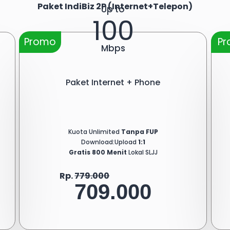
Paket IndiBiz 2P (Internet+Telepon)
Up to
100
Promo
P
Mbps
Paket Internet + Phone
Kuota Unlimited
Tanpa FUP
Download:Upload
1:1
Gratis 800 Menit
Lokal SLJJ
Rp.
779.000
709.000