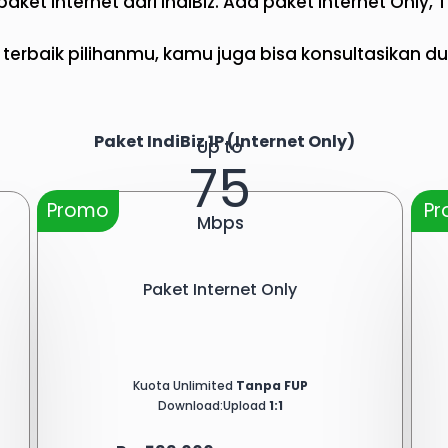
aket internet dari IndiBiz. Ada paket Internet Only,
terbaik pilihanmu, kamu juga bisa konsultasikan du
Paket IndiBiz 1P (Internet Only)
Up to
75
Promo
P
Mbps
Paket Internet Only
Kuota Unlimited
Tanpa FUP
Download:Upload
1:1