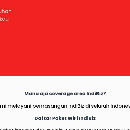
tuhan
gkau
Mana aja coverage area IndiBiz?
mi melayani pemasangan IndiBiz di seluruh Indones
Daftar Paket WiFi IndiBiz