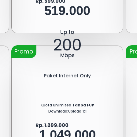
Rp.
599.000
519.000
Up to
200
Promo
P
Mbps
Paket Internet Only
Kuota Unlimited
Tanpa FUP
Download:Upload
1:1
Rp.
1.299.000
1.049.000