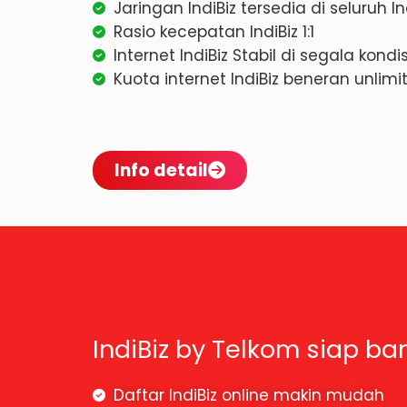
Jaringan IndiBiz tersedia di seluruh I
Rasio kecepatan IndiBiz 1:1
Internet IndiBiz Stabil di segala kond
Kuota internet IndiBiz beneran unlim
Info detail
IndiBiz by Telkom siap ba
Daftar IndiBiz online makin mudah