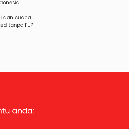
ndonesia
isi dan cuaca
ited tanpa FUP
ntu anda: