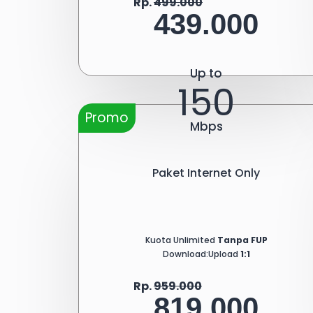
Rp.
499.000
439.000
Up to
150
Promo
Mbps
Paket Internet Only
Kuota Unlimited
Tanpa FUP
Download:Upload
1:1
Rp.
959.000
819.000