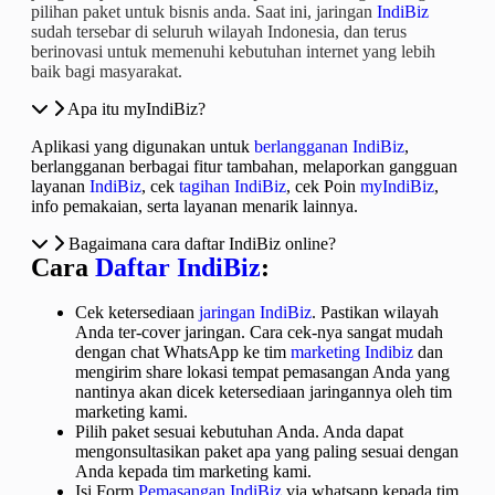
pilihan paket untuk bisnis anda. Saat ini, jaringan
IndiBiz
sudah tersebar di seluruh wilayah Indonesia, dan terus
berinovasi untuk memenuhi kebutuhan internet yang lebih
baik bagi masyarakat.
Apa itu myIndiBiz?
Aplikasi yang digunakan untuk
berlangganan IndiBiz
,
berlangganan berbagai fitur tambahan, melaporkan gangguan
layanan
IndiBiz
, cek
tagihan IndiBiz
, cek Poin
myIndiBiz
,
info pemakaian, serta layanan menarik lainnya.
Bagaimana cara daftar IndiBiz online?
Cara
Daftar IndiBiz
:
Cek ketersediaan
jaringan IndiBiz
. Pastikan wilayah
Anda ter-cover jaringan. Cara cek-nya sangat mudah
dengan chat WhatsApp ke tim
marketing Indibiz
dan
mengirim share lokasi tempat pemasangan Anda yang
nantinya akan dicek ketersediaan jaringannya oleh tim
marketing kami.
Pilih paket sesuai kebutuhan Anda. Anda dapat
mengonsultasikan paket apa yang paling sesuai dengan
Anda kepada tim marketing kami.
Isi Form
Pemasangan IndiBiz
via whatsapp kepada tim