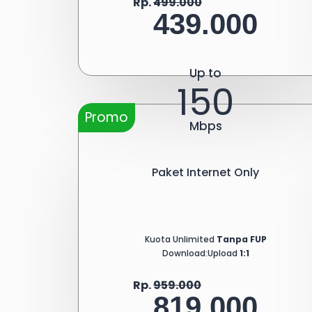
Rp.
499.000
439.000
Up to
150
Promo
Mbps
Paket Internet Only
Kuota Unlimited
Tanpa FUP
Download:Upload
1:1
Rp.
959.000
819.000