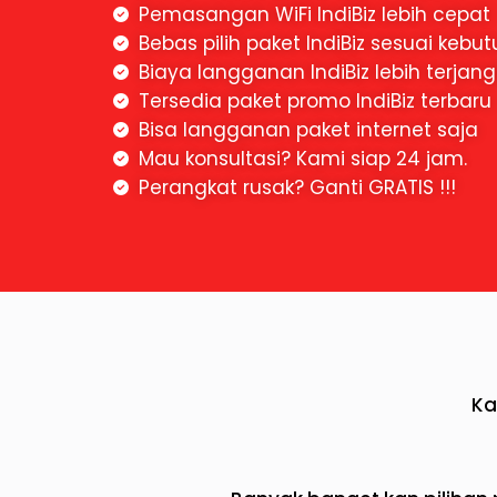
Pemasangan WiFi IndiBiz lebih cepat
Bebas pilih paket IndiBiz sesuai kebu
Biaya langganan IndiBiz lebih terjan
Tersedia paket promo IndiBiz terbaru
Bisa langganan paket internet saja
Mau konsultasi? Kami siap 24 jam.
Perangkat rusak? Ganti GRATIS !!!
Ka