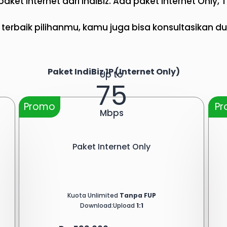
aket internet dari IndiBiz. Ada paket Internet Only,
terbaik pilihanmu, kamu juga bisa konsultasikan du
Paket IndiBiz 1P (Internet Only)
Up to
75
Promo
P
Mbps
Paket Internet Only
Kuota Unlimited
Tanpa FUP
Download:Upload
1:1