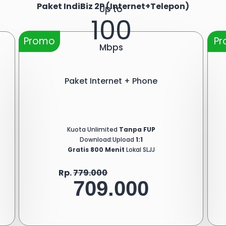
Paket IndiBiz 2P (Internet+Telepon)
Up to
100
Promo
P
Mbps
Paket Internet + Phone
Kuota Unlimited
Tanpa FUP
Download:Upload
1:1
Gratis 800 Menit
Lokal SLJJ
Rp.
779.000
709.000