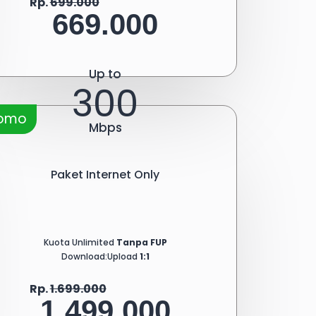
Rp.
699.000
669.000
Up to
300
romo
Mbps
Paket Internet Only
Kuota Unlimited
Tanpa FUP
Download:Upload
1:1
Rp.
1.699.000
1.499.000