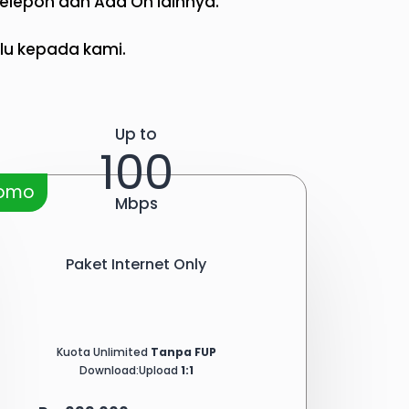
 Telepon dan Add On lainnya.
lu kepada kami.​
Up to
100
romo
Mbps
Paket Internet Only
Kuota Unlimited
Tanpa FUP
Download:Upload
1:1