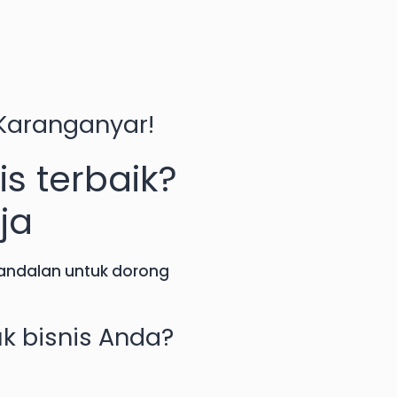
 Karanganyar
!
is terbaik?
ja
 andalan untuk dorong
uk bisnis Anda?