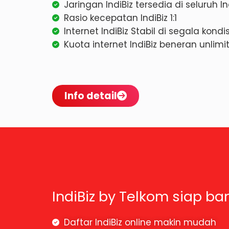
Jaringan IndiBiz tersedia di seluruh I
Rasio kecepatan IndiBiz 1:1
Internet IndiBiz Stabil di segala kond
Kuota internet IndiBiz beneran unlim
Info detail
IndiBiz by Telkom siap ba
Daftar IndiBiz online makin mudah