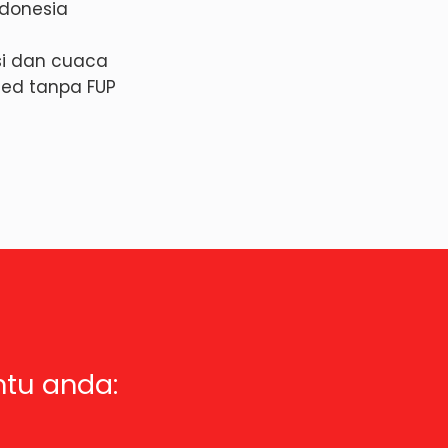
ndonesia
isi dan cuaca
ited tanpa FUP
ntu anda: