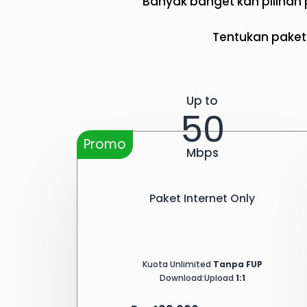
Banyak banget kan pilihan p
Tentukan paket 
Up to
50
Promo
Mbps
Paket Internet Only
Kuota Unlimited
Tanpa FUP
Download:Upload
1:1