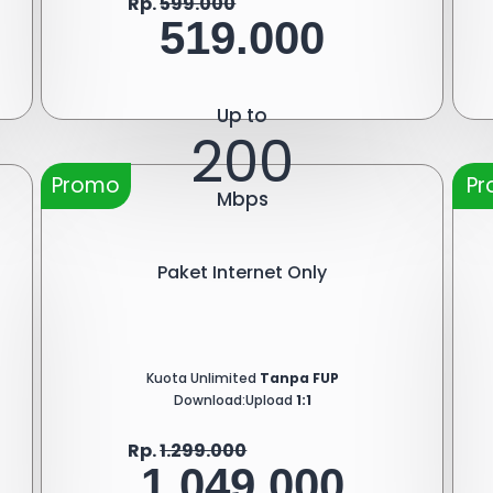
Rp.
599.000
519.000
Up to
200
Promo
P
Mbps
Paket Internet Only
Kuota Unlimited
Tanpa FUP
Download:Upload
1:1
Rp.
1.299.000
1.049.000