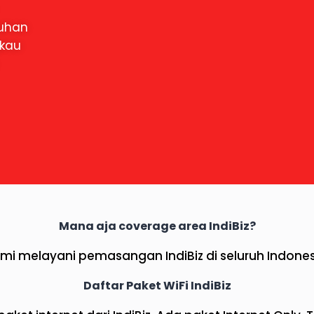
tuhan
gkau
Mana aja coverage area IndiBiz?
mi melayani pemasangan IndiBiz di seluruh Indones
Daftar Paket WiFi IndiBiz