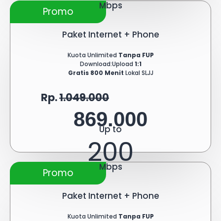
Mbps
Promo
Paket Internet + Phone
Kuota Unlimited
Tanpa FUP
Download:Upload
1:1
Gratis 800 Menit
Lokal SLJJ
Rp.
1.049.000
869.000
Up to
200
Mbps
Promo
Paket Internet + Phone
Kuota Unlimited
Tanpa FUP