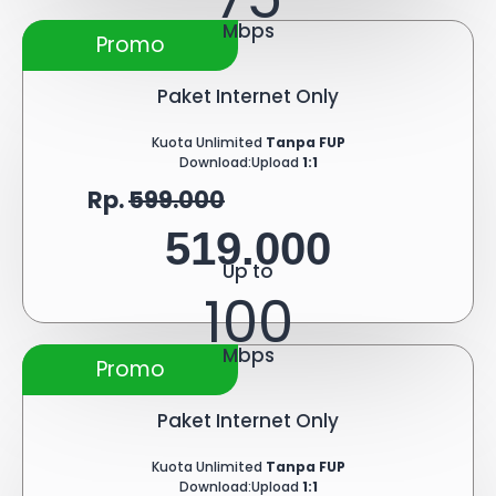
Mbps
Promo
Paket Internet Only
Kuota Unlimited
Tanpa FUP
Download:Upload
1:1
Rp.
599.000
519.000
Up to
100
Mbps
Promo
Paket Internet Only
Kuota Unlimited
Tanpa FUP
Download:Upload
1:1