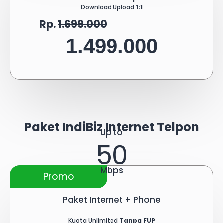
Download:Upload
1:1
Rp.
1.699.000
1.499.000
Paket IndiBiz Internet Telpon
Up to
50
Mbps
Promo
Paket Internet + Phone
Kuota Unlimited
Tanpa FUP