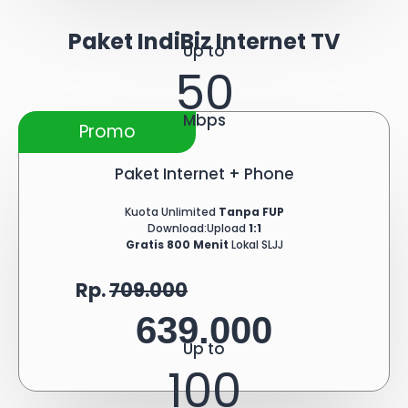
Paket IndiBiz Internet TV
Up to
50
Mbps
Promo
Paket Internet + Phone
Kuota Unlimited
Tanpa FUP
Download:Upload
1:1
Gratis 800 Menit
Lokal SLJJ
Rp.
709.000
639.000
Up to
100