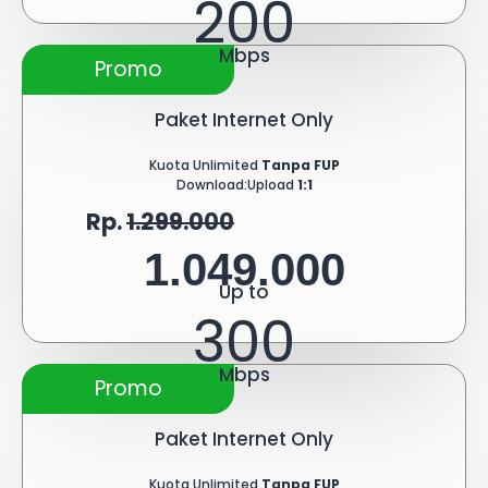
200
Mbps
Promo
Paket Internet Only
Kuota Unlimited
Tanpa FUP
Download:Upload
1:1
Rp.
1.299.000
1.049.000
Up to
300
Mbps
Promo
Paket Internet Only
Kuota Unlimited
Tanpa FUP