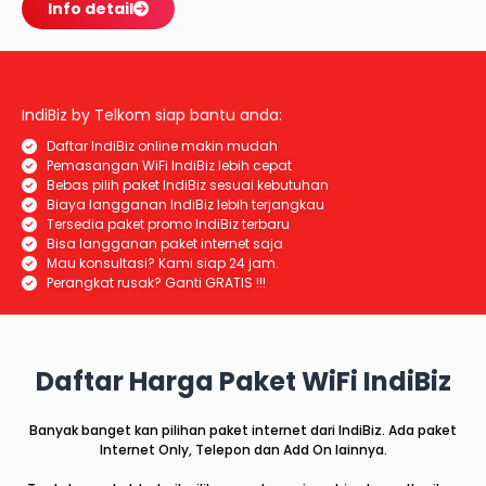
Info detail
IndiBiz by Telkom siap bantu anda:
Daftar IndiBiz online makin mudah
Pemasangan WiFi IndiBiz lebih cepat
Bebas pilih paket IndiBiz sesuai kebutuhan
Biaya langganan IndiBiz lebih terjangkau
Tersedia paket promo IndiBiz terbaru
Bisa langganan paket internet saja
Mau konsultasi? Kami siap 24 jam.
Perangkat rusak? Ganti GRATIS !!!
Daftar Harga Paket WiFi IndiBiz
Banyak banget kan pilihan paket internet dari IndiBiz. Ada paket
Internet Only, Telepon dan Add On lainnya.