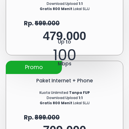
Download:Upload
1:1
Gratis 800 Menit
Lokal SLJJ
Rp.
599.000
479.000
Up to
100
Mbps
Promo
Paket Internet + Phone
Kuota Unlimited
Tanpa FUP
Download:Upload
1:1
Gratis 800 Menit
Lokal SLJJ
Rp.
899.000