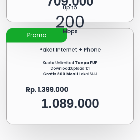
709.000
Up to
200
Mbps
Promo
Paket Internet + Phone
Kuota Unlimited
Tanpa FUP
Download:Upload
1:1
Gratis 800 Menit
Lokal SLJJ
Rp.
1.399.000
1.089.000