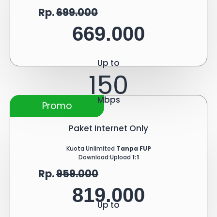
Rp.
699.000
669.000
Up to
150
Mbps
Promo
Paket Internet Only
Kuota Unlimited
Tanpa FUP
Download:Upload
1:1
Rp.
959.000
819.000
Up to