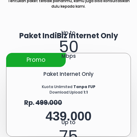
Tentukan paket terbaik pilihanmu, kamu juga bisa konsultasikan
dulu kepada kami.​
Up to
Paket IndiBiz Internet Only
50
Mbps
Promo
Paket Internet Only
Kuota Unlimited
Tanpa FUP
Download:Upload
1:1
Rp.
499.000
439.000
Up to
75