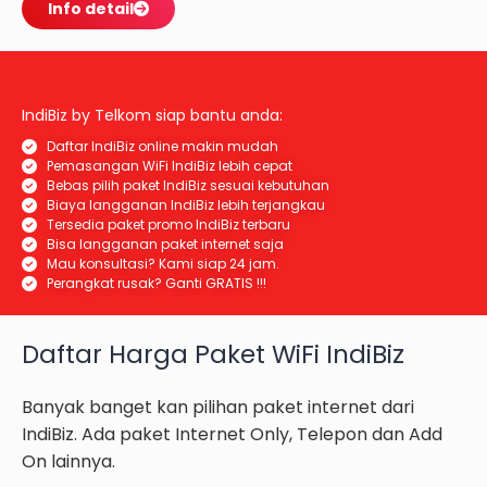
Info detail
IndiBiz by Telkom siap bantu anda:
Daftar IndiBiz online makin mudah
Pemasangan WiFi IndiBiz lebih cepat
Bebas pilih paket IndiBiz sesuai kebutuhan
Biaya langganan IndiBiz lebih terjangkau
Tersedia paket promo IndiBiz terbaru
Bisa langganan paket internet saja
Mau konsultasi? Kami siap 24 jam.
Perangkat rusak? Ganti GRATIS !!!
Daftar Harga Paket WiFi IndiBiz
Banyak banget kan pilihan paket internet dari
IndiBiz. Ada paket Internet Only, Telepon dan Add
On lainnya.