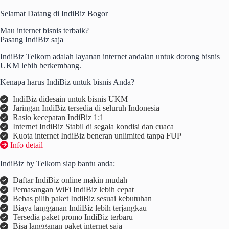
Skip
to
Selamat Datang di IndiBiz Bogor
content
Mau internet bisnis terbaik?
Pasang IndiBiz saja
IndiBiz Telkom adalah layanan internet andalan untuk dorong bisnis
UKM lebih berkembang.
Kenapa harus IndiBiz untuk bisnis Anda?
IndiBiz didesain untuk bisnis UKM
Jaringan IndiBiz tersedia di seluruh Indonesia
Rasio kecepatan IndiBiz 1:1
Internet IndiBiz Stabil di segala kondisi dan cuaca
Kuota internet IndiBiz beneran unlimited tanpa FUP
Info detail
IndiBiz by Telkom siap bantu anda:
Daftar IndiBiz online makin mudah
Pemasangan WiFi IndiBiz lebih cepat
Bebas pilih paket IndiBiz sesuai kebutuhan
Biaya langganan IndiBiz lebih terjangkau
Tersedia paket promo IndiBiz terbaru
Bisa langganan paket internet saja