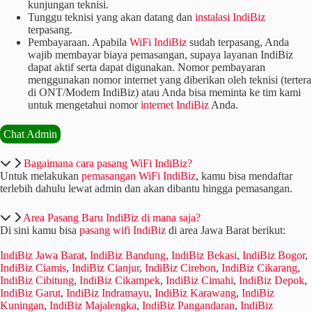
kunjungan teknisi.
Tunggu teknisi yang akan datang dan
i
nstalasi IndiBiz
terpasang.
Pembayaraan. Apabila
WiFi IndiBiz
sudah terpasang, Anda
wajib membayar biaya pemasangan, supaya layanan IndiBiz
dapat aktif serta dapat digunakan. Nomor pembayaran
menggunakan nomor internet yang diberikan oleh teknisi (tertera
di ONT/Modem IndiBiz) atau Anda bisa meminta ke tim kami
untuk mengetahui nomor
internet IndiBiz
Anda.
Chat Admin
Bagaimana cara pasang WiFi IndiBiz?
Untuk melakukan
pemasangan WiFi IndiBiz
, kamu bisa mendaftar
terlebih dahulu lewat admin dan akan dibantu hingga pemasangan.
Area Pasang Baru IndiBiz di mana saja?
Di sini kamu bisa
pasang wifi IndiBiz
di area Jawa Barat berikut:
IndiBiz Jawa Barat
,
IndiBiz Bandung
,
IndiBiz Bekasi
,
IndiBiz Bogor
,
IndiBiz Ciamis
,
IndiBiz Cianjur
,
IndiBiz Cirebon
,
IndiBiz Cikarang
,
IndiBiz Cibitung
,
IndiBiz Cikampek
,
IndiBiz Cimahi
,
IndiBiz Depok
,
IndiBiz Garut
,
IndiBiz Indramayu
,
IndiBiz Karawang
,
IndiBiz
Kuningan
,
IndiBiz Majalengka
,
IndiBiz Pangandaran
,
IndiBiz