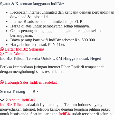
Syarat & Ketentuan
langganan IndiBiz
:
Kecepatan internet unlimited dan kencang dengan perbandingan
download & upload 1:1
Internet Bisnis beneran unlimited tanpa FUP.
Harga di atas untuk pembayaran setiap bulannya.
Gratis penanganan gangguan dan ganti perangkat selama
berlangganan.
Biaya pasang baru wifi IndiBiz sebesar Rp. 500.000.
Harga belum termasuk PPN 11%.
Daftar IndiBiz Sekarang
Chat Admin
IndiBiz Telkom Tersedia Untuk UKM Hingga Pelosok Negeri
Periksa ketersediaan jaringan internet Fiber Optik di tempat anda
dengan menghubungi sales resmi kami.
Hubungi Sales IndiBiz Terdekat
Semua Tentang IndiBiz
Apa itu IndiBiz?
IndiBiz Telkom
ada
alah layanan digital Telkom Indonesia yang
menyediakan Internet, telepon kantor dengan beragam pilihan paket
untuk bisnis anda. Saat ini, jaringan
IndiBiz
sudah tersebar di seluruh