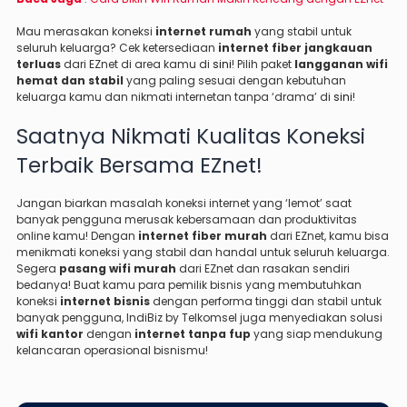
Mau merasakan koneksi
internet rumah
yang stabil untuk
seluruh keluarga? Cek ketersediaan
internet fiber jangkauan
terluas
dari EZnet di area kamu di
sini
! Pilih paket
langganan wifi
hemat dan stabil
yang paling sesuai dengan kebutuhan
keluarga kamu dan nikmati internetan tanpa ‘drama’ di
sini
!
Saatnya Nikmati Kualitas Koneksi
Terbaik Bersama EZnet!
Jangan biarkan masalah koneksi internet yang ‘lemot’ saat
banyak pengguna merusak kebersamaan dan produktivitas
online kamu! Dengan
internet fiber murah
dari EZnet, kamu bisa
menikmati koneksi yang stabil dan handal untuk seluruh keluarga.
Segera
pasang wifi murah
dari EZnet dan rasakan sendiri
bedanya! Buat kamu para pemilik bisnis yang membutuhkan
koneksi
internet bisnis
dengan performa tinggi dan stabil untuk
banyak pengguna, IndiBiz by Telkomsel juga menyediakan solusi
wifi kantor
dengan
internet tanpa fup
yang siap mendukung
kelancaran operasional bisnismu!