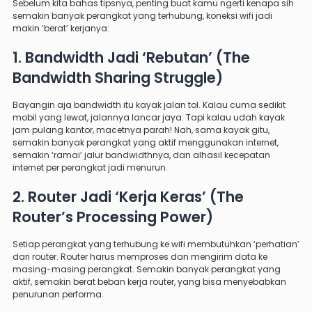
Sebelum kita bahas tipsnya, penting buat kamu ngerti kenapa sih
semakin banyak perangkat yang terhubung, koneksi wifi jadi
makin ‘berat’ kerjanya:
1. Bandwidth Jadi ‘Rebutan’ (The
Bandwidth Sharing Struggle)
Bayangin aja bandwidth itu kayak jalan tol. Kalau cuma sedikit
mobil yang lewat, jalannya lancar jaya. Tapi kalau udah kayak
jam pulang kantor, macetnya parah! Nah, sama kayak gitu,
semakin banyak perangkat yang aktif menggunakan internet,
semakin ‘ramai’ jalur bandwidthnya, dan alhasil kecepatan
internet per perangkat jadi menurun.
2. Router Jadi ‘Kerja Keras’ (The
Router’s Processing Power)
Setiap perangkat yang terhubung ke wifi membutuhkan ‘perhatian’
dari router. Router harus memproses dan mengirim data ke
masing-masing perangkat. Semakin banyak perangkat yang
aktif, semakin berat beban kerja router, yang bisa menyebabkan
penurunan performa.