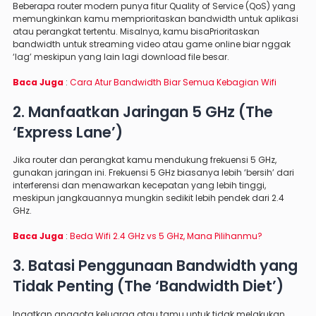
Beberapa router modern punya fitur Quality of Service (QoS) yang
memungkinkan kamu memprioritaskan bandwidth untuk aplikasi
atau perangkat tertentu. Misalnya, kamu bisaPrioritaskan
bandwidth untuk streaming video atau game online biar nggak
‘lag’ meskipun yang lain lagi download file besar.
Baca Juga
:
Cara Atur Bandwidth Biar Semua Kebagian Wifi
2. Manfaatkan Jaringan 5 GHz (The
‘Express Lane’)
Jika router dan perangkat kamu mendukung frekuensi 5 GHz,
gunakan jaringan ini. Frekuensi 5 GHz biasanya lebih ‘bersih’ dari
interferensi dan menawarkan kecepatan yang lebih tinggi,
meskipun jangkauannya mungkin sedikit lebih pendek dari 2.4
GHz.
Baca Juga
:
Beda Wifi 2.4 GHz vs 5 GHz, Mana Pilihanmu?
3. Batasi Penggunaan Bandwidth yang
Tidak Penting (The ‘Bandwidth Diet’)
Ingatkan anggota keluarga atau tamu untuk tidak melakukan