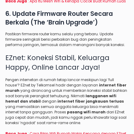
Baca Juga
:
Apa Itu Mesh Wifi & Kenapa Cocok Buat Rumah Luas
6. Update Firmware Router Secara
Berkala (The ‘Brain Upgrade’)
Pastikan firmware router kamu selalu yang terbaru. Update
firmware seringkali berisi perbaikan bug dan peningkatan
performa jaringan, termasuk dalam menangani banyak koneksi.
EZnet: Koneksi Stabil, Keluarga
Happy, Online Lancar Jaya!
Pengen internetan di rumah tetap lancar meskipun lagi ‘full
house’? EZnet by Telkomsel hadir dengan layanan
internet fiber
murah
yang dirancang untuk memberikan koneksi stabil bahkan
saat banyak perangkat terhubung. Nikmati
langganan wifi
hemat dan stabil
dengan
internet fiber jangkauan terluas
yang memastikan semua anggota keluarga bisa menikmati
internet tanpa gangguan. Proses
pasang wifi murah
dari EZnet
juga cepat dan mudah, jadi kamu nggak perlu khawatir lagi soal
koneksi ‘ngadat’ saat rame-rame online.
Baca Juga
:
Cara Bikin Wifi Rumah Makin Kencang dengan EZnet