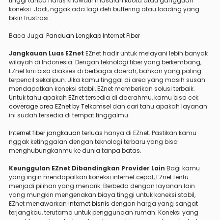
tinggi tanpa harus khawatir masalah kuota atau gangguan
koneksi. Jadi, nggak ada lagi deh buffering atau loading yang
bikin frustrasi.
Baca Juga:
Panduan Lengkap Internet Fiber
Jangkauan Luas EZnet
EZnet hadir untuk melayani lebih banyak
wilayah di Indonesia. Dengan teknologi fiber yang berkembang,
EZnet kini bisa diakses di berbagai daerah, bahkan yang paling
terpencil sekalipun. Jika kamu tinggal di area yang masih susah
mendapatkan koneksi stabil, EZnet memberikan solusi terbaik.
Untuk tahu apakah EZnet tersedia di daerahmu, kamu bisa cek
coverage area EZnet by Telkomsel
dan cari tahu apakah layanan
ini sudah tersedia di tempat tinggalmu.
Internet fiber jangkauan terluas
hanya di EZnet. Pastikan kamu
nggak ketinggalan dengan teknologi terbaru yang bisa
menghubungkanmu ke dunia tanpa batas.
Keunggulan EZnet Dibandingkan Provider Lain
Bagi kamu
yang ingin mendapatkan koneksi internet cepat, EZnet tentu
menjadi pilihan yang menarik. Berbeda dengan layanan lain
yang mungkin mengenakan biaya tinggi untuk koneksi stabil,
EZnet menawarkan
internet bisnis
dengan harga yang sangat
terjangkau, terutama untuk penggunaan rumah. Koneksi yang