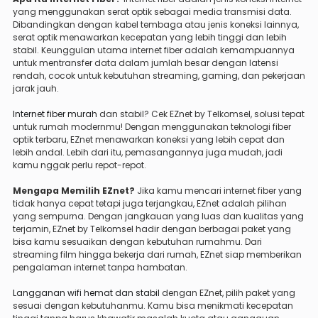
yang menggunakan serat optik sebagai media transmisi data.
Dibandingkan dengan kabel tembaga atau jenis koneksi lainnya,
serat optik menawarkan kecepatan yang lebih tinggi dan lebih
stabil. Keunggulan utama internet fiber adalah kemampuannya
untuk mentransfer data dalam jumlah besar dengan latensi
rendah, cocok untuk kebutuhan streaming, gaming, dan pekerjaan
jarak jauh.
Internet fiber murah
dan stabil? Cek EZnet by Telkomsel, solusi tepat
untuk rumah modernmu! Dengan menggunakan teknologi fiber
optik terbaru, EZnet menawarkan koneksi yang lebih cepat dan
lebih andal. Lebih dari itu, pemasangannya juga mudah, jadi
kamu nggak perlu repot-repot.
Mengapa Memilih EZnet?
Jika kamu mencari internet fiber yang
tidak hanya cepat tetapi juga terjangkau, EZnet adalah pilihan
yang sempurna. Dengan jangkauan yang luas dan kualitas yang
terjamin, EZnet by Telkomsel hadir dengan berbagai paket yang
bisa kamu sesuaikan dengan kebutuhan rumahmu. Dari
streaming film hingga bekerja dari rumah, EZnet siap memberikan
pengalaman internet tanpa hambatan.
Langganan wifi hemat dan stabil
dengan EZnet, pilih paket yang
sesuai dengan kebutuhanmu. Kamu bisa menikmati kecepatan