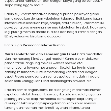
cepat, tanpa hambatan, dan dengan biaya yang bersahabat –
siapa yang nggak mau?
Selain itu, EZnet memberikan berbagai pilihan paket yang bisa
kamu sesuaikan dengan kebutuhan keluarga. Baik kamu butuh
internet untuk keperluan kerja, belajar, atau hiburan, EZnet memiliki
paket yang bisa memenuhi semua kebutuhan tersebut. Tidak perlu
lagi pusing memilih antara kualitas dan harga, karena dengan
EZnet, keduanya bisa kamu dapatkan.
Baca Juga:
Keamanan Internet Rumah
Cara Pendaftaran dan Pemasangan EZnet
Cara mendaftar
dan memasang EZnet sangat mudah! Kamu bisa melakukan
pendaftaran langsung melalui website mereka atau
menghubungi layanan pelanggan. Setelah itu, teknisi akan
datang ke rumahmu untuk memasang koneksi fiber dengan
cepat. Proses pemasangan yang cepat dan mudah ini adalah
salah satu keunggulan EZnet dibandingkan provider lain.
Setelah pemasangan, kamu bisa langsung menikmati internet
cepat dan stabil. Jangan khawatir, jika ada masalah, layanan
pelanggan EZnet siap membantu kamu kapan saja. Dengan
dukungan teknisi yang berpengalaman, kamu bisa merasa
tenang dan nyaman menikmati layanan internet tanpa