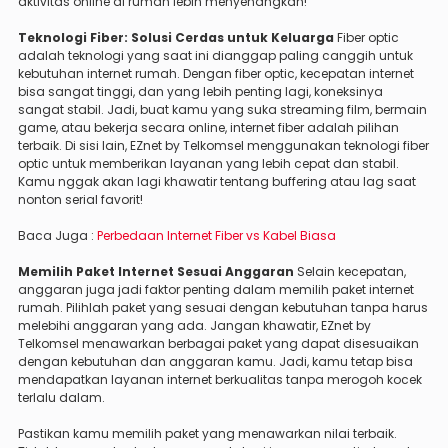
aktivitas online di rumah lebih menyenangkan!
Teknologi Fiber: Solusi Cerdas untuk Keluarga
Fiber optic
adalah teknologi yang saat ini dianggap paling canggih untuk
kebutuhan internet rumah. Dengan fiber optic, kecepatan internet
bisa sangat tinggi, dan yang lebih penting lagi, koneksinya
sangat stabil. Jadi, buat kamu yang suka streaming film, bermain
game, atau bekerja secara online, internet fiber adalah pilihan
terbaik. Di sisi lain, EZnet by Telkomsel menggunakan teknologi fiber
optic untuk memberikan layanan yang lebih cepat dan stabil.
Kamu nggak akan lagi khawatir tentang buffering atau lag saat
nonton serial favorit!
Baca Juga :
Perbedaan Internet Fiber vs Kabel Biasa
Memilih Paket Internet Sesuai Anggaran
Selain kecepatan,
anggaran juga jadi faktor penting dalam memilih paket internet
rumah. Pilihlah paket yang sesuai dengan kebutuhan tanpa harus
melebihi anggaran yang ada. Jangan khawatir, EZnet by
Telkomsel menawarkan berbagai paket yang dapat disesuaikan
dengan kebutuhan dan anggaran kamu. Jadi, kamu tetap bisa
mendapatkan layanan internet berkualitas tanpa merogoh kocek
terlalu dalam.
Pastikan kamu memilih paket yang menawarkan nilai terbaik.