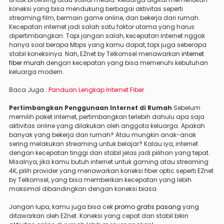
koneksi yang bisa mendukung berbagai aktivitas seperti
streaming film, bermain game online, dan bekerja dari rumah.
Kecepatan internet jadi salah satu faktor utama yang harus
dipertimbangkan. Tapi jangan salah, kecepatan internet nggak
hanya soal berapa Mbps yang kamu dapat, tapi juga seberapa
stabil koneksinya. Nah, EZnet by Telkomsel menawarkan
internet
fiber murah
dengan kecepatan yang bisa memenuhi kebutuhan
keluarga modern.
Baca Juga :
Panduan Lengkap Internet Fiber
Pertimbangkan Penggunaan Internet di Rumah
Sebelum
memilih paket internet, pertimbangkan terlebih dahulu apa saja
aktivitas online yang dilakukan oleh anggota keluarga. Apakah
banyak yang bekerja dari rumah? Atau mungkin anak-anak
sering melakukan streaming untuk belajar? Kalau iya, internet
dengan kecepatan tinggi dan stabil jelas jadi pilihan yang tepat.
Misalnya, jika kamu butuh internet untuk gaming atau streaming
4K, pilih provider yang menawarkan koneksi fiber optic seperti EZnet
by Telkomsel, yang bisa memberikan kecepatan yang lebih
maksimal dibandingkan dengan koneksi biasa.
Jangan lupa, kamu juga bisa cek
promo gratis pasang
yang
ditawarkan oleh EZnet. Koneksi yang cepat dan stabil bikin