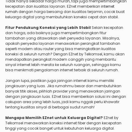
Tidak hanya sekadar harga murah, tapi juga mempertimbangkan
kecepatan dan kualitas layanan. EZnet memberikan
internet
rumah
dengan harga bersaing dan kualitas terjamin, cocok buat
keluarga digital yang membutuhkan koneksi cepat dan stabil.
Fitur Pendukung Koneksi yang Lebih Stabil
Selain kecepatan
dan harga, ada baiknya juga mempertimbangkan fitur
tambahan yang ditawarkan oleh penyedia layanan. Misalnya,
apakah penyedia layanan menawarkan perangkat tambahan
seperti modem atau router yang bisa meningkatkan kualitas
koneksi di seluruh rumah? Dengan EZnet by Telkomsel, kamu akan
mendapatkan perangkat modem canggih yang membantu
sinyal internet lebih merata ke seluruh ruangan, sehingga kamu
bisa menikmati pengalaman internet terbaik di seluruh rumah.
Jangan lupa, pastikan juga jaringan internet kamu memiliki
jangkauan yang luas. Jika rumahmu besar dan membutuhkan
banyak titik akses, pilihlah provider yang menawarkan jaringan
dengan jangkauan luas. EZnet bisa memberikan solusi ini dengan
cakupan area yang lebih luas, jadi kamu nggak perlu khawatir
tentang kualitas sinyal di berbagai sudut rumah!
Mengapa Memilih EZnet untuk Keluarga Digital?
EZnet by
Telkomsel menawarkan koneksi internet fiber dengan kecepatan
tinggi yang cocok banget untuk kebutuhan keluarga digital.