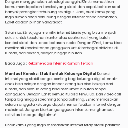
Dengan menggunakan teknologi canggih, EZnet memastikan
kamu mendapatkan koneksi yang stabil dan cepat, bahkan saat
banyak perangkat terhubung sekaligus. Jadi, buat kamu yang
ingin rumah tetap terhubung dengan internet tanpa hambatan,
EZnet adalah pilihan yang tepat.
Selain itu, EZnet juga memiliki
internet bisnis
yang bisa menjadi
solusi untuk kebutuhan kantor atau usaha kecil yang butuh
koneksi stabil dan tanpa batasan kuota. Dengan EZnet, kamu bisa
menikmati koneksi tanpa gangguan untuk berbagai aktivitas di
rumah, dari bekerja, belajar, hingga hiburan.
Baca Juga :
Rekomendasi Internet Rumah Terbaik
Manfaat Koneksi Stabil untuk Keluarga Digital
Koneksi
internet yang stabil sangat penting bagi keluarga digital. Anak-
anak bisa belajar dengan lancar, orang tua bisa bekerja dari
rumah, dan semua orang bisa menikmati hiburan tanpa
gangguan. Dengan EZnet, semua itu bisa terwujud. Dari video call
tanpa lag hingga streaming tanpa buffering, EZnet memastikan
seluruh anggota keluarga dapat memanfaatkan internet dengan
maksimal. Jangan biarkan gangguan internet menghambat
aktivitas keluarga digitalmu!
Untuk kamu yang ingin memastikan internet tetap stabil, pastikan