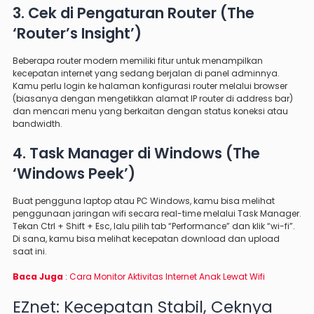
3. Cek di Pengaturan Router (The
‘Router’s Insight’)
Beberapa router modern memiliki fitur untuk menampilkan
kecepatan internet yang sedang berjalan di panel adminnya.
Kamu perlu login ke halaman konfigurasi router melalui browser
(biasanya dengan mengetikkan alamat IP router di address bar)
dan mencari menu yang berkaitan dengan status koneksi atau
bandwidth.
4. Task Manager di Windows (The
‘Windows Peek’)
Buat pengguna laptop atau PC Windows, kamu bisa melihat
penggunaan jaringan wifi secara real-time melalui Task Manager.
Tekan Ctrl + Shift + Esc, lalu pilih tab “Performance” dan klik “wi-fi”.
Di sana, kamu bisa melihat kecepatan download dan upload
saat ini.
Baca Juga
:
Cara Monitor Aktivitas Internet Anak Lewat Wifi
EZnet: Kecepatan Stabil, Ceknya