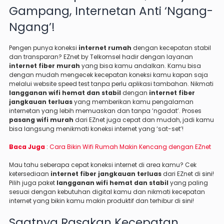
Gampang, Internetan Anti ‘Ngang-
Ngang’!
Pengen punya koneksi
internet rumah
dengan kecepatan stabil
dan transparan? EZnet by Telkomsel hadir dengan layanan
internet fiber murah
yang bisa kamu andalkan. Kamu bisa
dengan mudah mengecek kecepatan koneksi kamu kapan saja
melalui website speed test tanpa perlu aplikasi tambahan. Nikmati
langganan wifi hemat dan stabil
dengan
internet fiber
jangkauan terluas
yang memberikan kamu pengalaman
internetan yang lebih memuaskan dan tanpa ‘ngadat’. Proses
pasang wifi murah
dari EZnet juga cepat dan mudah, jadi kamu
bisa langsung menikmati koneksi internet yang ‘sat-set’!
Baca Juga
:
Cara Bikin Wifi Rumah Makin Kencang dengan EZnet
Mau tahu seberapa cepat koneksi internet di area kamu? Cek
ketersediaan
internet fiber jangkauan terluas
dari EZnet di
sini
!
Pilih juga paket
langganan wifi hemat dan stabil
yang paling
sesuai dengan kebutuhan digital kamu dan nikmati kecepatan
internet yang bikin kamu makin produktif dan terhibur di
sini
!
Saatnya Rasakan Kecepatan