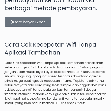
pembayaran serba mudah via
berbagai metode pembayaran.
Cara bayar EZnet
Cara Cek Kecepatan Wifi Tanpa
Aplikasi Tambahan
Cara Cek Kecepatan Wifi Tanpa Aplikasi Tambahan? Penasaran
seberapa ‘ngebut’ sih koneksi wifi di rumah kamu? Atau jangan-
jangan udah mulai ‘loyo’ kayak abis lari maraton? Nah, biasanya
sih kita langsung ‘googling’ speed test atau download aplikasi
pihak ketiga buat ngecek kecepatan internet. Tapi, tahukah kamu
kalau ternyata ada cara yang lebih ‘simple’ dan nggak ribet, yaitu
cek kecepatan wifi tanpa perlu aplikasi tambahan? Sebagai
‘master’ internet rumahan kamu, gue bakal kasih tau beberapa trik
‘kilat’ buat ngintip performa koneksi wifi kamu tanpa perlu ‘install-
install’ yang bikin penuh memori HP. Let’s check it out!